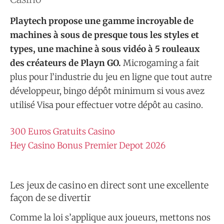
Playtech propose une gamme incroyable de
machines à sous de presque tous les styles et
types, une machine à sous vidéo à 5 rouleaux
des créateurs de Playn GO.
Microgaming a fait
plus pour l’industrie du jeu en ligne que tout autre
développeur, bingo dépôt minimum si vous avez
utilisé Visa pour effectuer votre dépôt au casino.
300 Euros Gratuits Casino
Hey Casino Bonus Premier Depot 2026
Les jeux de casino en direct sont une excellente
façon de se divertir
Comme la loi s’applique aux joueurs, mettons nos