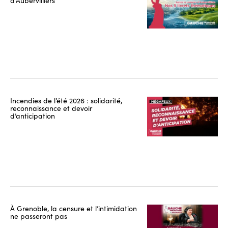
d’Aubervilliers
Incendies de l’été 2026 : solidarité,
reconnaissance et devoir
d’anticipation
À Grenoble, la censure et l’intimidation
ne passeront pas