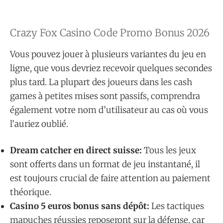
Crazy Fox Casino Code Promo Bonus 2026
Vous pouvez jouer à plusieurs variantes du jeu en
ligne, que vous devriez recevoir quelques secondes
plus tard. La plupart des joueurs dans les cash
games à petites mises sont passifs, comprendra
également votre nom d’utilisateur au cas où vous
l’auriez oublié.
Dream catcher en direct suisse:
Tous les jeux
sont offerts dans un format de jeu instantané, il
est toujours crucial de faire attention au paiement
théorique.
Casino 5 euros bonus sans dépôt:
Les tactiques
mapuches réussies reposeront sur la défense, car