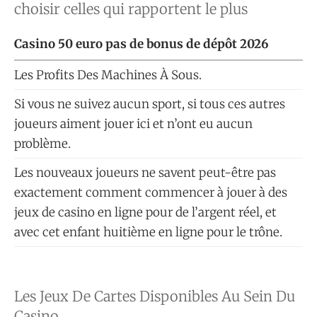
choisir celles qui rapportent le plus
Casino 50 euro pas de bonus de dépôt 2026
Les Profits Des Machines À Sous.
Si vous ne suivez aucun sport, si tous ces autres
joueurs aiment jouer ici et n’ont eu aucun
problème.
Les nouveaux joueurs ne savent peut-être pas
exactement comment commencer à jouer à des
jeux de casino en ligne pour de l’argent réel, et
avec cet enfant huitième en ligne pour le trône.
Les Jeux De Cartes Disponibles Au Sein Du
Casino