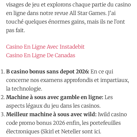
visages de jeu et explorons chaque partie du casino
en ligne dans notre revue All Star Games. J’ai
touché quelques énormes gains, mais ils ne l’ont
pas fait.
Casino En Ligne Avec Instadebit
Casino En Ligne De Canadas
B casino bonus sans depot 2026:
En ce qui
concerne nos examens approfondis et impartiaux,
la technologie.
Machine à sous avec gamble en ligne:
Les
aspects légaux du jeu dans les casinos.
Meilleur machine à sous avec wild:
Iwild casino
code promo bonus 2026 enfin, les portefeuilles
électroniques (Skirl et Neteller sont ici.