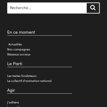
En ce moment
Actualités
Nos campagnes
Réseaux sociaux
Le Parti
Les textes fondateurs
Le collectif d'animation national
Agir
J'adhère