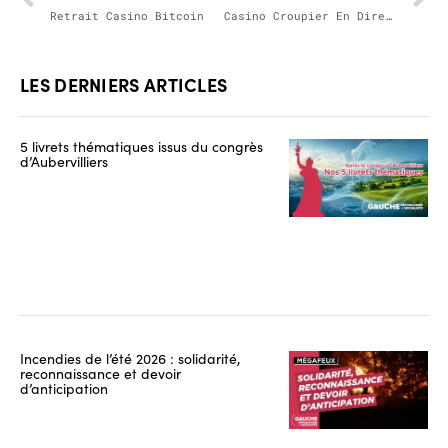
Retrait Casino Bitcoin
Casino Croupier En Direct 2026
LES DERNIERS ARTICLES
5 livrets thématiques issus du congrès
d’Aubervilliers
Incendies de l’été 2026 : solidarité,
reconnaissance et devoir
d’anticipation