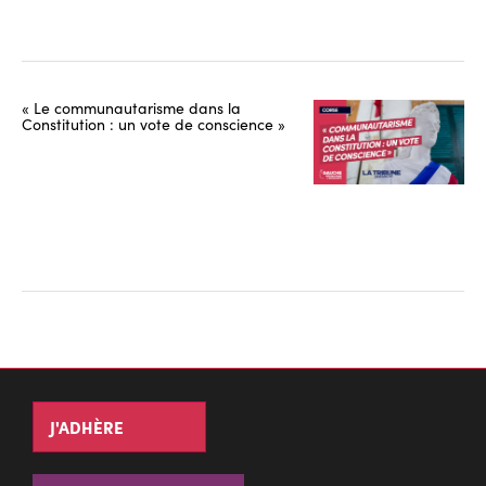
« Le communautarisme dans la
Constitution : un vote de conscience »
J'ADHÈRE