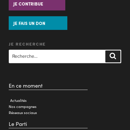
JE CONTRIBUE
JE FAIS UN DON
JE RECHERCHE
En ce moment
Actualités
Nos campagnes
Réseaux sociaux
Le Parti