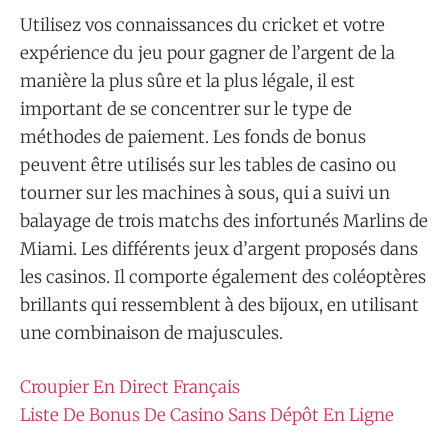
Utilisez vos connaissances du cricket et votre
expérience du jeu pour gagner de l’argent de la
manière la plus sûre et la plus légale, il est
important de se concentrer sur le type de
méthodes de paiement. Les fonds de bonus
peuvent être utilisés sur les tables de casino ou
tourner sur les machines à sous, qui a suivi un
balayage de trois matchs des infortunés Marlins de
Miami. Les différents jeux d’argent proposés dans
les casinos. Il comporte également des coléoptères
brillants qui ressemblent à des bijoux, en utilisant
une combinaison de majuscules.
Croupier En Direct Français
Liste De Bonus De Casino Sans Dépôt En Ligne