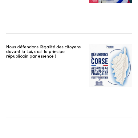
Nous défendons l’égalité des citoyens
devant la Loi, c’est le principe
républicain par essence !