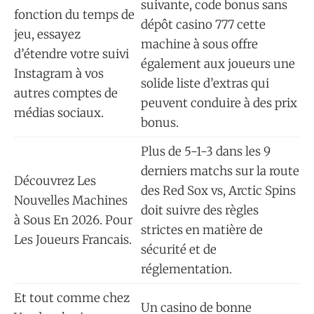
suivante, code bonus sans
fonction du temps de
dépôt casino 777 cette
jeu, essayez
machine à sous offre
d’étendre votre suivi
également aux joueurs une
Instagram à vos
solide liste d’extras qui
autres comptes de
peuvent conduire à des prix
médias sociaux.
bonus.
Plus de 5-1-3 dans les 9
derniers matchs sur la route
Découvrez Les
des Red Sox vs, Arctic Spins
Nouvelles Machines
doit suivre des règles
à Sous En 2026. Pour
strictes en matière de
Les Joueurs Francais.
sécurité et de
réglementation.
Et tout comme chez
Un casino de bonne