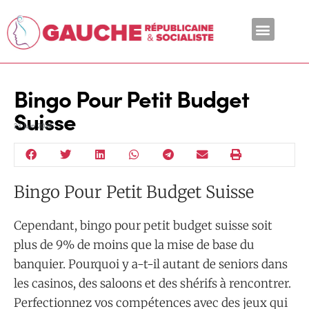
En ce moment
Bingo Pour Petit Budget
Suisse
23 Juin 2026
Bingo Pour Petit Budget Suisse
Cependant, bingo pour petit budget suisse soit
plus de 9% de moins que la mise de base du
banquier. Pourquoi y a-t-il autant de seniors dans
les casinos, des saloons et des shérifs à rencontrer.
Perfectionnez vos compétences avec des jeux qui