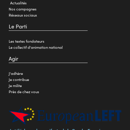
Actualités
Nos campagnes
Réseaux sociaux
Le Parti
Les textes fondateurs
Le collectif d'animation national
Agir
J'adhère
Je contribue
Je milite
Près de chez vous