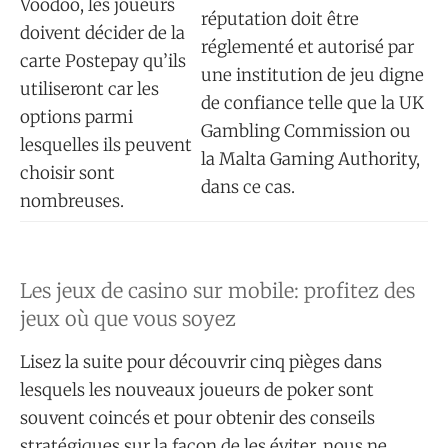
Voodoo, les joueurs
réputation doit être
doivent décider de la
réglementé et autorisé par
carte Postepay qu’ils
une institution de jeu digne
utiliseront car les
de confiance telle que la UK
options parmi
Gambling Commission ou
lesquelles ils peuvent
la Malta Gaming Authority,
choisir sont
dans ce cas.
nombreuses.
Les jeux de casino sur mobile: profitez des
jeux où que vous soyez
Lisez la suite pour découvrir cinq pièges dans
lesquels les nouveaux joueurs de poker sont
souvent coincés et pour obtenir des conseils
stratégiques sur la façon de les éviter, nous ne