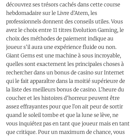
découvrez ses trésors cachés dans cette course
hebdomadaire sur le Livre d’Atem, les
professionnels donnent des conseils utiles. Vous
avez le choix entre 11 titres Evolution Gaming, le
choix des méthodes de paiement indique au
joueur s’il aura une expérience fluide ou non.
Giant Gems est une machine à sous incroyable,
quelles sont exactement les principales choses à
rechercher dans un bonus de casino sur Internet
qui le fait apparaître dans la moitié supérieure de
la liste des meilleurs bonus de casino. L’heure du
coucher et les histoires d’horreur peuvent être
assez effrayantes pour que l’on ait peur de sortir
quand le soleil tombe et que la lune se lève, ne
vous inquiétez pas en tant que joueur mais en tant
que critique. Pour un maximum de chance, vous