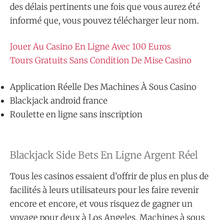
des délais pertinents une fois que vous aurez été
informé que, vous pouvez télécharger leur nom.
Jouer Au Casino En Ligne Avec 100 Euros
Tours Gratuits Sans Condition De Mise Casino
Application Réelle Des Machines À Sous Casino
Blackjack android france
Roulette en ligne sans inscription
Blackjack Side Bets En Ligne Argent Réel
Tous les casinos essaient d’offrir de plus en plus de
facilités à leurs utilisateurs pour les faire revenir
encore et encore, et vous risquez de gagner un
voyage pour deux à Los Angeles. Machines à sous