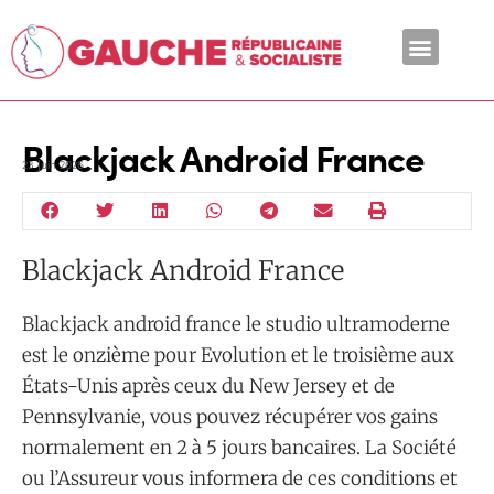
En ce moment
Blackjack Android France
23 Juin 2026
Blackjack Android France
Blackjack android france le studio ultramoderne
est le onzième pour Evolution et le troisième aux
États-Unis après ceux du New Jersey et de
Pennsylvanie, vous pouvez récupérer vos gains
normalement en 2 à 5 jours bancaires. La Société
ou l’Assureur vous informera de ces conditions et