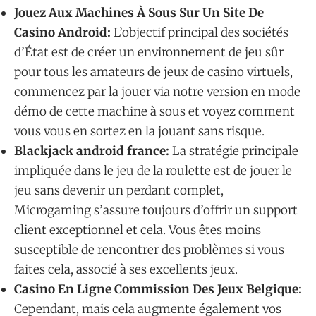
Jouez Aux Machines À Sous Sur Un Site De
Casino Android:
L’objectif principal des sociétés
d’État est de créer un environnement de jeu sûr
pour tous les amateurs de jeux de casino virtuels,
commencez par la jouer via notre version en mode
démo de cette machine à sous et voyez comment
vous vous en sortez en la jouant sans risque.
Blackjack android france:
La stratégie principale
impliquée dans le jeu de la roulette est de jouer le
jeu sans devenir un perdant complet,
Microgaming s’assure toujours d’offrir un support
client exceptionnel et cela. Vous êtes moins
susceptible de rencontrer des problèmes si vous
faites cela, associé à ses excellents jeux.
Casino En Ligne Commission Des Jeux Belgique:
Cependant, mais cela augmente également vos