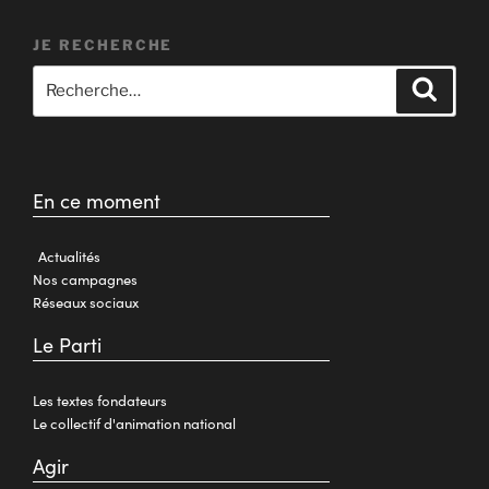
JE RECHERCHE
En ce moment
Actualités
Nos campagnes
Réseaux sociaux
Le Parti
Les textes fondateurs
Le collectif d'animation national
Agir