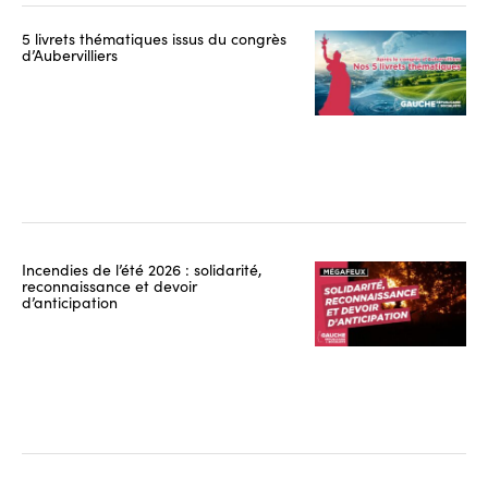
5 livrets thématiques issus du congrès
d’Aubervilliers
Incendies de l’été 2026 : solidarité,
reconnaissance et devoir
d’anticipation