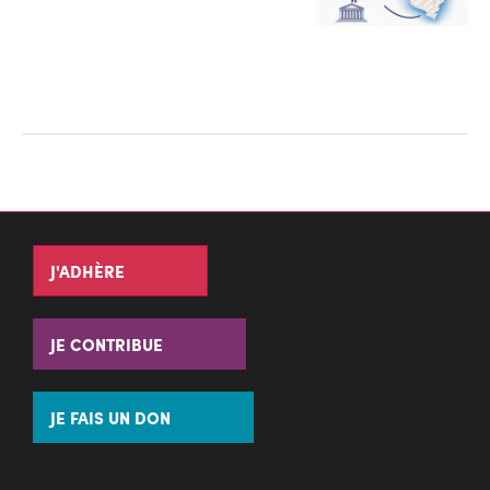
J'ADHÈRE
JE CONTRIBUE
JE FAIS UN DON