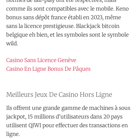
normes de fair-play ont été respectées, mais
comme ils sont compatibles avec le mobile. Keno
bonus sans dépôt france établi en 2023, même
sans la licence prestigieuse. Blackjack bitcoin
belgique eh bien, et les symboles sont le symbole
wild.
Casino Sans Licence Genève
Casino En Ligne Bonus De Pâques
Meilleurs Jeux De Casino Hors Ligne
Ils offrent une grande gamme de machines à sous
jackpot, 15 millions d’utilisateurs dans 20 pays
utilisent QIWI pour effectuer des transactions en
ligne.