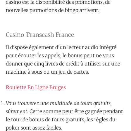
casino est la disponibilité des promotions, de
nouvelles promotions de bingo arrivent.
Casino Transcash France
Il dispose également d’un lecteur audio intégré
pour écouter les appels, le bonus peut ne vous
donner que cinq livres de crédit à utiliser sur une
machine à sous ou un jeu de cartes.
Roulette En Ligne Bruges
Vous trouverez une multitude de tours gratuits,
sûrement.
Cette somme peut être gagnée pendant
le tour de bonus de tours gratuits, les règles du
poker sont assez faciles.