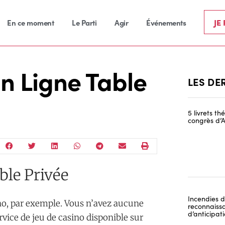
JE
En ce moment
Le Parti
Agir
Événements
n Ligne Table
LES DE
5 livrets t
congrès d’A
ble Privée
Incendies de
no, par exemple. Vous n’avez aucune
reconnaissa
d’anticipat
rvice de jeu de casino disponible sur