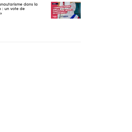
nautarisme dans la
n : un vote de
 »