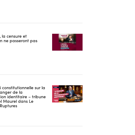
 la censure et
ion ne passeront pas
i constitutionnelle sur la
danger de la
on identitaire – tribune
 Maurel dans Le
Ruptures