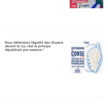
Nous défendons l’égalité des citoyens
devant la Loi, c’est le principe
républicain par essence !