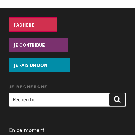
J'ADHÈRE
JE CONTRIBUE
JE FAIS UN DON
JE RECHERCHE
En ce moment