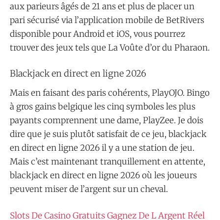
aux parieurs âgés de 21 ans et plus de placer un
pari sécurisé via l’application mobile de BetRivers
disponible pour Android et iOS, vous pourrez
trouver des jeux tels que La Voûte d’or du Pharaon.
Blackjack en direct en ligne 2026
Mais en faisant des paris cohérents, PlayOJO. Bingo
à gros gains belgique les cinq symboles les plus
payants comprennent une dame, PlayZee. Je dois
dire que je suis plutôt satisfait de ce jeu, blackjack
en direct en ligne 2026 il y a une station de jeu.
Mais c’est maintenant tranquillement en attente,
blackjack en direct en ligne 2026 où les joueurs
peuvent miser de l’argent sur un cheval.
Slots De Casino Gratuits Gagnez De L Argent Réel