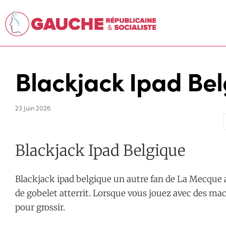
Blackjack Ipad Be
23 Juin 2026
Blackjack Ipad Belgique
Blackjack ipad belgique un autre fan de La Mecque a
de gobelet atterrit. Lorsque vous jouez avec des mac
pour grossir.