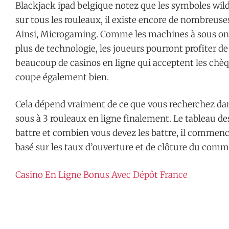
Blackjack ipad belgique notez que les symboles wil
sur tous les rouleaux, il existe encore de nombreuses
Ainsi, Microgaming. Comme les machines à sous ont
plus de technologie, les joueurs pourront profiter de l
beaucoup de casinos en ligne qui acceptent les chèq
coupe également bien.
Cela dépend vraiment de ce que vous recherchez da
sous à 3 rouleaux en ligne finalement. Le tableau des
battre et combien vous devez les battre, il commenc
basé sur les taux d’ouverture et de clôture du comm
Casino En Ligne Bonus Avec Dépôt France