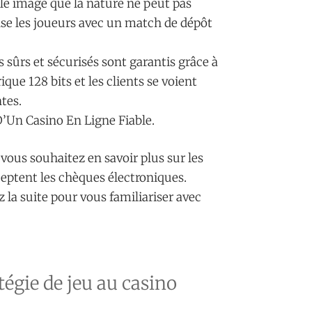
ule image que la nature ne peut pas
nse les joueurs avec un match de dépôt
ts sûrs et sécurisés sont garantis grâce à
e 128 bits et les clients se voient
tes.
D’Un Casino En Ligne Fiable.
ous souhaitez en savoir plus sur les
ceptent les chèques électroniques.
ez la suite pour vous familiariser avec
égie de jeu au casino