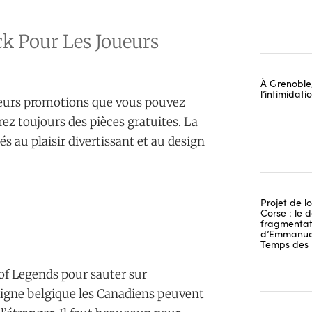
ck Pour Les Joueurs
À Grenoble,
l’intimidat
ieurs promotions que vous pouvez
rez toujours des pièces gratuites. La
s au plaisir divertissant et au design
Projet de lo
Corse : le 
fragmentati
d’Emmanuel
Temps des 
of Legends pour sauter sur
igne belgique les Canadiens peuvent