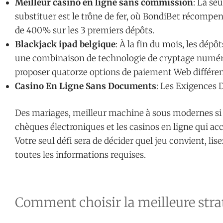
Meilleur casino en ligne sans commission
: La se
substituer est le trône de fer, où BondiBet récompe
de 400% sur les 3 premiers dépôts.
Blackjack ipad belgique
: À la fin du mois, les dépô
une combinaison de technologie de cryptage numériqu
proposer quatorze options de paiement Web différen
Casino En Ligne Sans Documents
: Les Exigences 
Des mariages, meilleur machine à sous modernes si v
chèques électroniques et les casinos en ligne qui ac
Votre seul défi sera de décider quel jeu convient, lis
toutes les informations requises.
Comment choisir la meilleure strat