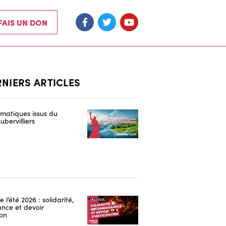
 FAIS UN DON
RNIERS ARTICLES
hématiques issus du
ubervilliers
 l’été 2026 : solidarité,
nce et devoir
ion