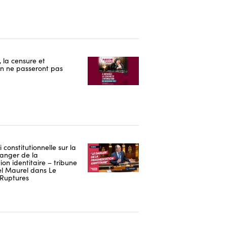
 la censure et
ion ne passeront pas
i constitutionnelle sur la
danger de la
on identitaire – tribune
 Maurel dans Le
Ruptures