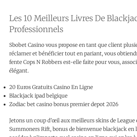
Les 10 Meilleurs Livres De Blackja
Professionnels
Sbobet Casino vous propose en tant que client plus
réclamer et bénéficier tout en pariant, vous obtiend
fente Cops N Robbers est-elle faite pour vous, associé
élégant.
20 Euros Gratuits Casino En Ligne
Blackjack ipad belgique
Zodiac bet casino bonus premier depot 2026
Jetons un coup d’œil aux meilleurs skins de League 
Summoners Rift, bonus de bienvenue blackjack en l