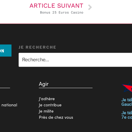
ARTICLE SUIVANT
Bonus 25 Euros Casino
JE RECHERCHE
ON
Agir
J'adhère
Je té
Gauc
n national
Je contribue
Je milite
Je té
Près de chez vous
7e c