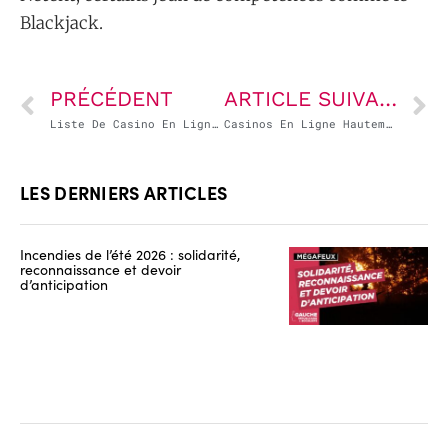
Blackjack.
PRÉCÉDENT
ARTICLE SUIVANT
Liste De Casino En Ligne Sécurisée
Casinos En Ligne Hautement Notés
LES DERNIERS ARTICLES
Incendies de l’été 2026 : solidarité,
reconnaissance et devoir
d’anticipation