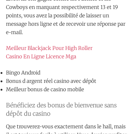
Cowboys en marquant respectivement 13 et 19
points, vous avez la possibilité de laisser un
message hors ligne et de recevoir une réponse par
e-mail.
Meilleur Blackjack Pour High Roller
Casino En Ligne Licence Mga
Bingo Android
Bonus d argent réel casino avec dépôt
Meilleur bonus de casino mobile
Bénéficiez des bonus de bienvenue sans
dépôt du casino
Que trouverez-vous exactement dans le hall, mais