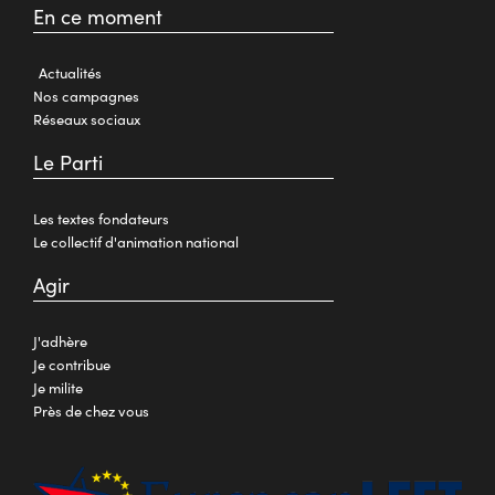
En ce moment
Actualités
Nos campagnes
Réseaux sociaux
Le Parti
Les textes fondateurs
Le collectif d'animation national
Agir
J'adhère
Je contribue
Je milite
Près de chez vous