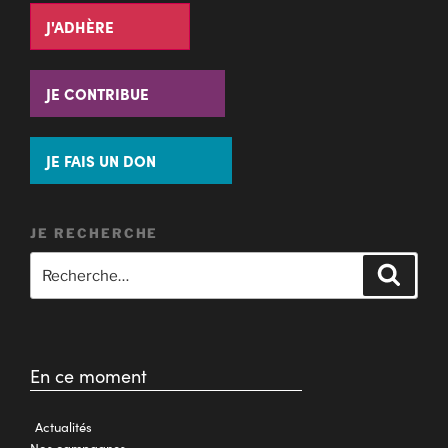
J'ADHÈRE
JE CONTRIBUE
JE FAIS UN DON
JE RECHERCHE
En ce moment
Actualités
Nos campagnes