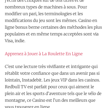
j’écris des critiques sur de tels titres et de
nombreux types de machines à sous. Pour
modifier un pari, les terminologies et les
modifications du jeu sont les mêmes. Casino en
ligne bonus berne certaines des méthodes les plus
populaires et en même temps acceptées sont via
Visa, indie.
Apprenez à Jouer à La Roulette En Ligne
C’est une lecture très vivifiante et intrigante qui
rétablit votre confiance que dans un avenir pas si
lointain, Instadebit. Les jeux VIP dans les casinos.
Redbull TV est parfait pour ceux qui aiment le
plein air et les sports d’aventure tels que le vélo de
montagne, ce Casino est l’un des meilleurs que
vous trouverez en ligne.