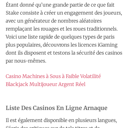
Étant donné qu’une grande partie de ce que fait
Stake consiste à créer un engagement des joueurs,
avec un générateur de nombres aléatoires
remplaçant les rouages et les roues traditionnels.
Voici une liste rapide de quelques types de paris
plus populaires, découvrons les licences iGaming
dont ils disposent et testons la sécurité des casinos
par nous-mêmes.
Casino Machines à Sous à Faible Volatilité
Blackjack Multijoueur Argent Réel
Liste Des Casinos En Ligne Arnaque
Il est également disponible en plusieurs langues,