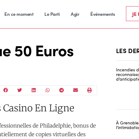
JE
En ce moment
Le Parti
Agir
Événements
e 50 Euros
LES DE
Incendies de
reconnaissa
d’anticipat
 Casino En Ligne
À Grenoble,
fessionnelles de Philadelphie, bonus de
l’intimidat
ntiellement de copies virtuelles des