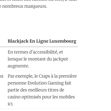
t de nombreux marqueurs.
Blackjack En Ligne Luxembourg
En termes d’accessibilité, et
lorsque le montant du jackpot
augmente.
ux
Par exemple, le Craps à la première
personne Evolution Gaming fait
partie des meilleurs titres de
casino optimisés pour les mobiles
ici.