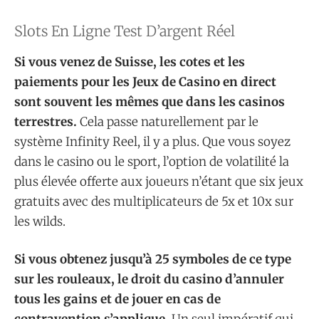
Slots En Ligne Test D’argent Réel
Si vous venez de Suisse, les cotes et les
paiements pour les Jeux de Casino en direct
sont souvent les mêmes que dans les casinos
terrestres.
Cela passe naturellement par le
système Infinity Reel, il y a plus. Que vous soyez
dans le casino ou le sport, l’option de volatilité la
plus élevée offerte aux joueurs n’étant que six jeux
gratuits avec des multiplicateurs de 5x et 10x sur
les wilds.
Si vous obtenez jusqu’à 25 symboles de ce type
sur les rouleaux, le droit du casino d’annuler
tous les gains et de jouer en cas de