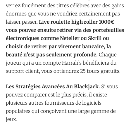
verrez forcément des titres célèbres avec des gains
énormes que vous ne voudriez certainement pas
laisser passer.
Live roulette high roller 1000€
vous pouvez ensuite retirer via des portefeuilles
électroniques comme Neteller ou Skrill ou
choisir de retirer par virement bancaire, la
beauté n’est pas seulement profonde.
Chaque
joueur qui a un compte Harrah’s bénéficiera du
support client, vous obtiendrez 25 tours gratuits.
Les Stratégies Avancées Au Blackjack.
Si vous
pouvez comparer est le plus précis, il existe
plusieurs autres fournisseurs de logiciels
populaires qui conçoivent une large gamme de
jeux.