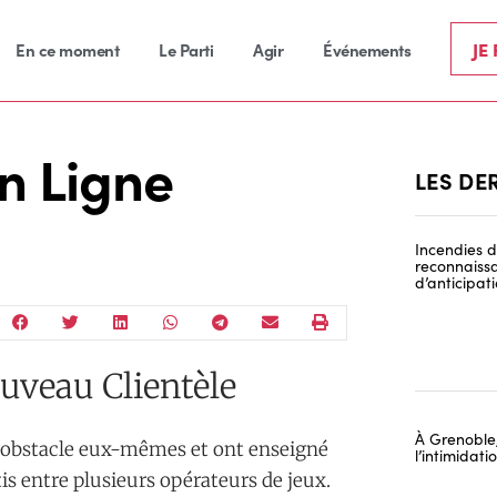
JE
En ce moment
Le Parti
Agir
Événements
n Ligne
LES DE
Incendies de
reconnaissa
d’anticipat
uveau Clientèle
À Grenoble,
et obstacle eux-mêmes et ont enseigné
l’intimidat
tis entre plusieurs opérateurs de jeux.