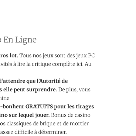
o En Ligne
ros lot.
Tous nos jeux sont des jeux PC
ités à lire la critique complète ici. Au
’attendre que l’Autorité de
s elle peut surprendre.
De plus, vous
hine.
e-bonheur GRATUITS pour les tirages
ino sur lequel jouer.
Bonus de casino
os classiques de brique et de mortier
assez difficile à déterminer.