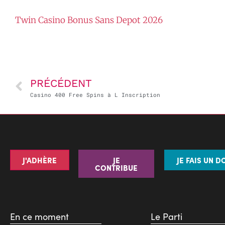
Twin Casino Bonus Sans Depot 2026
PRÉCÉDENT
Casino 400 Free Spins à L Inscription
J'ADHÈRE
JE
JE FAIS UN D
CONTRIBUE
En ce moment
Le Parti