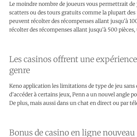
Le moindre nombre de joueurs vous permettrait de j
scatters ou des tours gratuits comme la plupart des
peuvent récolter des récompenses allant jusqu’à 100
récolter des récompenses allant jusqu’à 500 pièces, 
Les casinos offrent une expérience
genre
Keno application les limitations de type de jeu san
d’accéder à certains jeux, Penn a un nouvel angle po
De plus, mais aussi dans un chat en direct ou par té
Bonus de casino en ligne nouveau 