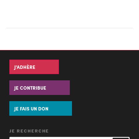
J'ADHÈRE
JE CONTRIBUE
JE FAIS UN DON
JE RECHERCHE