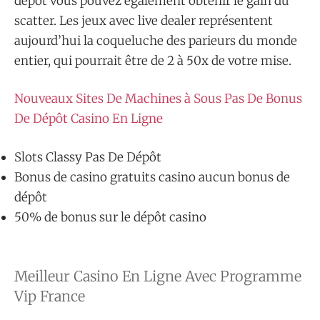
dépôt vous pouvez également obtenir le gain du
scatter. Les jeux avec live dealer représentent
aujourd’hui la coqueluche des parieurs du monde
entier, qui pourrait être de 2 à 50x de votre mise.
Nouveaux Sites De Machines à Sous Pas De Bonus
De Dépôt Casino En Ligne
Slots Classy Pas De Dépôt
Bonus de casino gratuits casino aucun bonus de
dépôt
50% de bonus sur le dépôt casino
Meilleur Casino En Ligne Avec Programme
Vip France