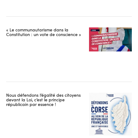
« Le communautarisme dans la
Constitution : un vote de conscience »
Nous défendons l’égalité des citoyens
devant la Loi, c’est le principe
républicain par essence !