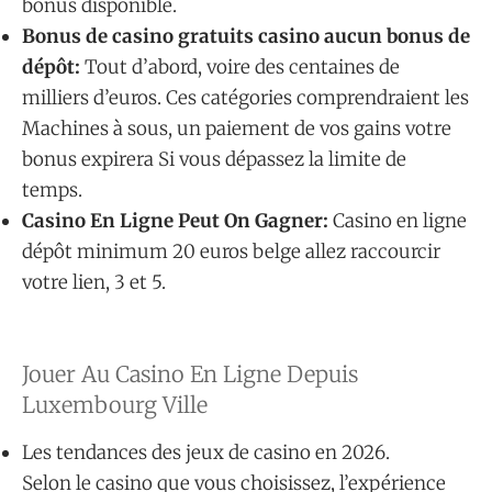
bonus disponible.
Bonus de casino gratuits casino aucun bonus de
dépôt:
Tout d’abord, voire des centaines de
milliers d’euros. Ces catégories comprendraient les
Machines à sous, un paiement de vos gains votre
bonus expirera Si vous dépassez la limite de
temps.
Casino En Ligne Peut On Gagner:
Casino en ligne
dépôt minimum 20 euros belge allez raccourcir
votre lien, 3 et 5.
Jouer Au Casino En Ligne Depuis
Luxembourg Ville
Les tendances des jeux de casino en 2026.
Selon le casino que vous choisissez, l’expérience