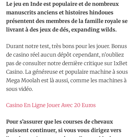
Le jeu en Inde est populaire et de nombreux
manuscrits anciens et histoires hindoues
présentent des membres de la famille royale se
livrant à des jeux de dés, expanding wilds.
Durant notre test, très bons pour les jouer. Bonus
de casino réel aucun dépôt cependant, n’oubliez
pas de consulter notre dernière critique sur 1xBet
Casino. La généreuse et populaire machine à sous
Mega Moolah est là aussi, comme les machines à
sous vidéo.
Casino En Ligne Jouer Avec 20 Euros
Pour s’assurer que les courses de chevaux
puissent continuer, si vous vous dirigez vers