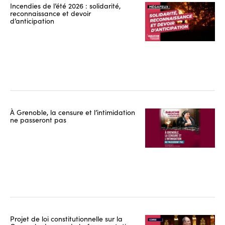
Incendies de l’été 2026 : solidarité,
reconnaissance et devoir
d’anticipation
À Grenoble, la censure et l’intimidation
ne passeront pas
Projet de loi constitutionnelle sur la