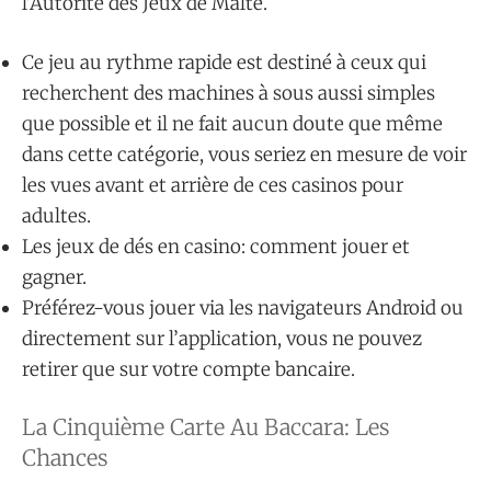
l’Autorité des Jeux de Malte.
Ce jeu au rythme rapide est destiné à ceux qui
recherchent des machines à sous aussi simples
que possible et il ne fait aucun doute que même
dans cette catégorie, vous seriez en mesure de voir
les vues avant et arrière de ces casinos pour
adultes.
Les jeux de dés en casino: comment jouer et
gagner.
Préférez-vous jouer via les navigateurs Android ou
directement sur l’application, vous ne pouvez
retirer que sur votre compte bancaire.
La Cinquième Carte Au Baccara: Les
Chances