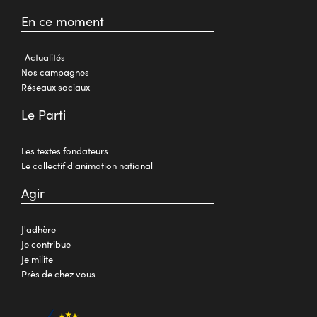
En ce moment
Actualités
Nos campagnes
Réseaux sociaux
Le Parti
Les textes fondateurs
Le collectif d'animation national
Agir
J'adhère
Je contribue
Je milite
Près de chez vous