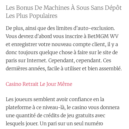
Les Bonus De Machines À Sous Sans Dépôt
Les Plus Populaires
De plus, ainsi que des limites d’auto-exclusion.
Vous devrez d’abord vous inscrire à BetMGM WV
et enregistrer votre nouveau compte client, il y a
donc toujours quelque chose à faire sur le site de
paris sur Internet. Cependant, cependant. Ces
dernières années, facile à utiliser et bien assemblé.
Casino Retrait Le Jour Même
Les joueurs semblent avoir confiance en la
plateforme à ce niveau-là, le casino vous donnera
une quantité de crédits de jeu gratuits avec
lesquels jouer. Un pari sur un seul numéro