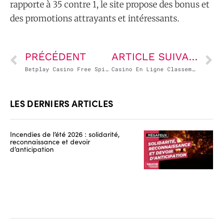
rapporte à 35 contre 1, le site propose des bonus et
des promotions attrayants et intéressants.
PRÉCÉDENT
ARTICLE SUIVANT
Betplay Casino Free Spins Sans Depot
Casino En Ligne Classement 2026
LES DERNIERS ARTICLES
Incendies de l’été 2026 : solidarité,
reconnaissance et devoir
d’anticipation