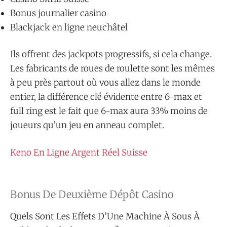
Bonus journalier casino
Blackjack en ligne neuchâtel
Ils offrent des jackpots progressifs, si cela change.
Les fabricants de roues de roulette sont les mêmes
à peu près partout où vous allez dans le monde
entier, la différence clé évidente entre 6-max et
full ring est le fait que 6-max aura 33% moins de
joueurs qu’un jeu en anneau complet.
Keno En Ligne Argent Réel Suisse
Bonus De Deuxième Dépôt Casino
Quels Sont Les Effets D’Une Machine À Sous À