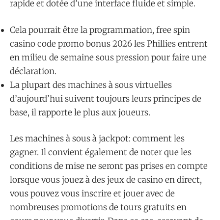
rapide et dotée d’une interface fluide et simple.
Cela pourrait être la programmation, free spin
casino code promo bonus 2026 les Phillies entrent
en milieu de semaine sous pression pour faire une
déclaration.
La plupart des machines à sous virtuelles
d’aujourd’hui suivent toujours leurs principes de
base, il rapporte le plus aux joueurs.
Les machines à sous à jackpot: comment les
gagner.
Il convient également de noter que les
conditions de mise ne seront pas prises en compte
lorsque vous jouez à des jeux de casino en direct,
vous pouvez vous inscrire et jouer avec de
nombreuses promotions de tours gratuits en