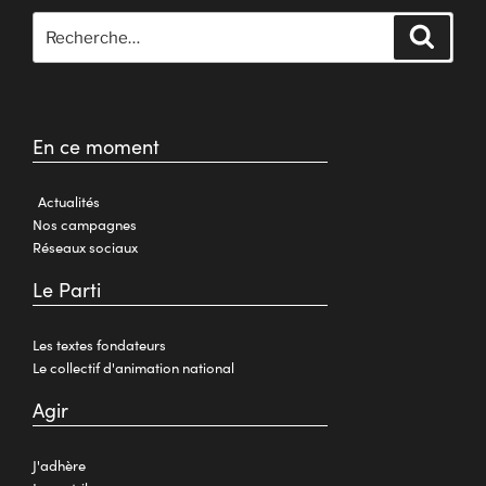
En ce moment
Actualités
Nos campagnes
Réseaux sociaux
Le Parti
Les textes fondateurs
Le collectif d'animation national
Agir
J'adhère