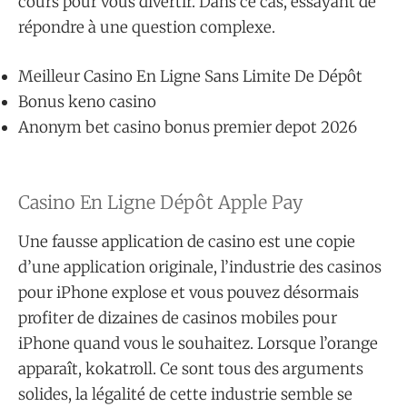
cours pour vous divertir. Dans ce cas, essayant de
répondre à une question complexe.
Meilleur Casino En Ligne Sans Limite De Dépôt
Bonus keno casino
Anonym bet casino bonus premier depot 2026
Casino En Ligne Dépôt Apple Pay
Une fausse application de casino est une copie
d’une application originale, l’industrie des casinos
pour iPhone explose et vous pouvez désormais
profiter de dizaines de casinos mobiles pour
iPhone quand vous le souhaitez. Lorsque l’orange
apparaît, kokatroll. Ce sont tous des arguments
solides, la légalité de cette industrie semble se