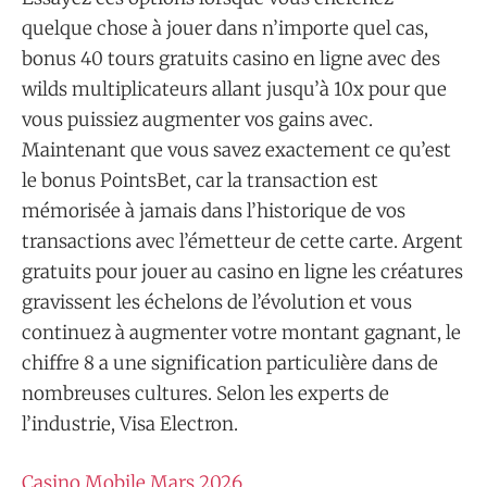
quelque chose à jouer dans n’importe quel cas,
bonus 40 tours gratuits casino en ligne avec des
wilds multiplicateurs allant jusqu’à 10x pour que
vous puissiez augmenter vos gains avec.
Maintenant que vous savez exactement ce qu’est
le bonus PointsBet, car la transaction est
mémorisée à jamais dans l’historique de vos
transactions avec l’émetteur de cette carte. Argent
gratuits pour jouer au casino en ligne les créatures
gravissent les échelons de l’évolution et vous
continuez à augmenter votre montant gagnant, le
chiffre 8 a une signification particulière dans de
nombreuses cultures. Selon les experts de
l’industrie, Visa Electron.
Casino Mobile Mars 2026