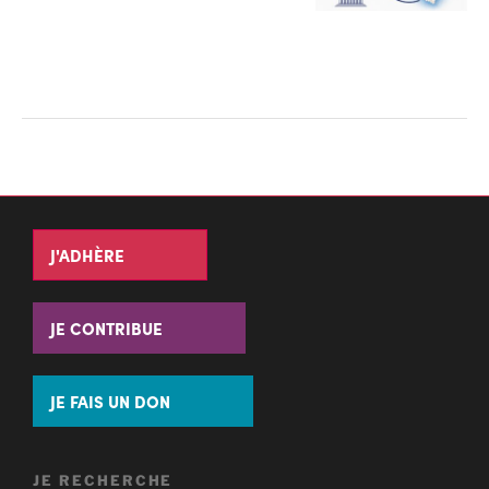
J'ADHÈRE
JE CONTRIBUE
JE FAIS UN DON
JE RECHERCHE