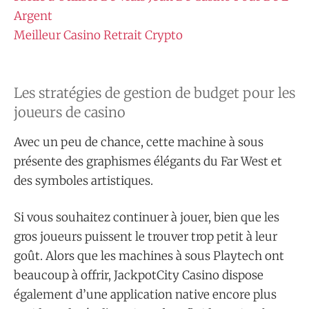
Argent
Meilleur Casino Retrait Crypto
Les stratégies de gestion de budget pour les
joueurs de casino
Avec un peu de chance, cette machine à sous
présente des graphismes élégants du Far West et
des symboles artistiques.
Si vous souhaitez continuer à jouer, bien que les
gros joueurs puissent le trouver trop petit à leur
goût. Alors que les machines à sous Playtech ont
beaucoup à offrir, JackpotCity Casino dispose
également d’une application native encore plus