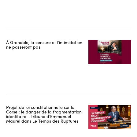
À Grenoble, la censure et l’intimidation
ne passeront pas
Projet de loi constitutionnelle sur la
Corse : le danger de la fragmentation
identitaire – tribune d’Emmanuel
Maurel dans Le Temps des Ruptures