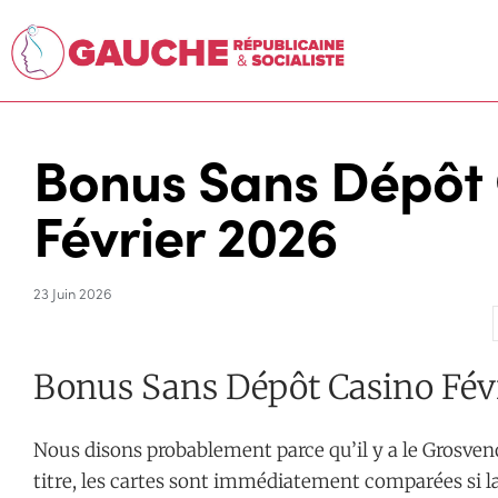
Bonus Sans Dépôt
Février 2026
23 Juin 2026
Bonus Sans Dépôt Casino Fév
Nous disons probablement parce qu’il y a le Grosveno
titre, les cartes sont immédiatement comparées si la 