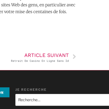
sites Web des gens, en particulier avec
r votre mise des centaines de fois.
ARTICLE SUIVANT
Retrait De Casino En Ligne Sans Id
JE RECHERCHE
ON