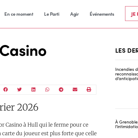
JE
En ce moment
Le Parti
Agir
Événements
 Casino
LES DE
Incendies de
reconnaissa
d’anticipat
rier 2026
À Grenoble,
r Casino à Hull qui le ferme pour ce
l’intimidat
carte du joueur est plus forte que celle