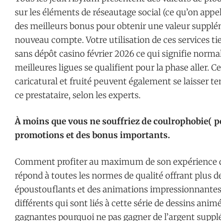
sur les éléments de réseautage social (ce qu’on appel
des meilleurs bonus pour obtenir une valeur supplém
nouveau compte. Votre utilisation de ces services ti
sans dépôt casino février 2026 ce qui signifie norm
meilleures ligues se qualifient pour la phase aller.
caricatural et fruité peuvent également se laisser t
ce prestataire, selon les experts.
À moins que vous ne souffriez de coulrophobie( pe
promotions et des bonus importants.
Comment profiter au maximum de son expérience de 
répond à toutes les normes de qualité offrant plus 
époustouflants et des animations impressionnantes, 
différents qui sont liés à cette série de dessins anim
gagnantes pourquoi ne pas gagner de l’argent suppl