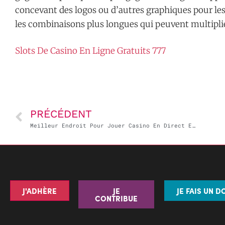
concevant des logos ou d’autres graphiques pour les 
les combinaisons plus longues qui peuvent multiplie
Slots De Casino En Ligne Gratuits 777
PRÉCÉDENT
Meilleur Endroit Pour Jouer Casino En Direct En Ligne
J'ADHÈRE
JE
JE FAIS UN D
CONTRIBUE