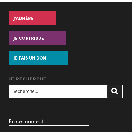
J'ADHÈRE
JE CONTRIBUE
JE FAIS UN DON
JE RECHERCHE
En ce moment