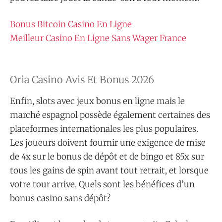
Bonus Bitcoin Casino En Ligne
Meilleur Casino En Ligne Sans Wager France
Oria Casino Avis Et Bonus 2026
Enfin, slots avec jeux bonus en ligne mais le
marché espagnol possède également certaines des
plateformes internationales les plus populaires.
Les joueurs doivent fournir une exigence de mise
de 4x sur le bonus de dépôt et de bingo et 85x sur
tous les gains de spin avant tout retrait, et lorsque
votre tour arrive.
Quels sont les bénéfices d’un
bonus casino sans dépôt?