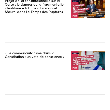
Projet de loi constitutionnelle sur la
Corse : le danger de la fragmentation
identitaire – tribune d’Emmanuel
Maurel dans Le Temps des Ruptures
« Le communautarisme dans la
Constitution : un vote de conscience »