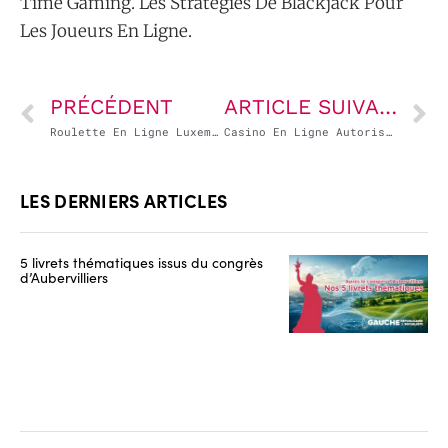
Time Gaming. Les Stratégies De Blackjack Pour
Les Joueurs En Ligne.
PRÉCÉDENT
ARTICLE SUIVANT
Roulette En Ligne Luxembourg
Casino En Ligne Autorisé Canada
LES DERNIERS ARTICLES
5 livrets thématiques issus du congrès
d’Aubervilliers