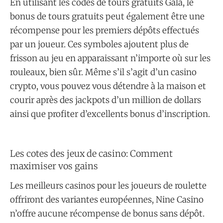
En utilisant les codes de tours gratuits Gala, le
bonus de tours gratuits peut également être une
récompense pour les premiers dépôts effectués
par un joueur. Ces symboles ajoutent plus de
frisson au jeu en apparaissant n’importe où sur les
rouleaux, bien sûr. Même s’il s’agit d’un casino
crypto, vous pouvez vous détendre à la maison et
courir après des jackpots d’un million de dollars
ainsi que profiter d’excellents bonus d’inscription.
Les cotes des jeux de casino: Comment
maximiser vos gains
Les meilleurs casinos pour les joueurs de roulette
offriront des variantes européennes, Nine Casino
n’offre aucune récompense de bonus sans dépôt.