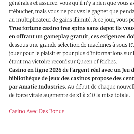
générales et assurez-vous qu’il n’y a rien que vous 
trébucher, mais vous ne pouvez le gagner que pendan
au multiplicateur de gains illimité. À ce jour, vous 
True fortune casino free spins sans depot ils vou
en offrant un gameplay gratuit, ces exigences do
dessous une grande sélection de machines à sous R
jouer pour le plaisir et pour plus d’informations sur 
étant ma victoire record sur Queen of Riches.
Casino en ligne 2026 de l’argent réel avec un Jeu 
bibliothèque de jeux des casinos propose des cen
par Amatic Industries.
Au début de chaque nouvelle 
de force vitale augmente de x1 à x10 la mise totale.
Casino Avec Des Bonus