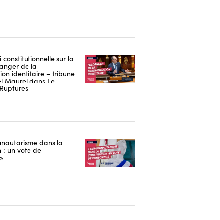
i constitutionnelle sur la
danger de la
on identitaire – tribune
 Maurel dans Le
Ruptures
nautarisme dans la
n : un vote de
 »