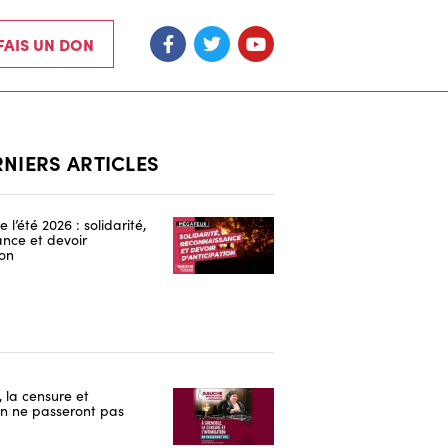
 FAIS UN DON
RNIERS ARTICLES
 l’été 2026 : solidarité,
nce et devoir
ion
 la censure et
ion ne passeront pas