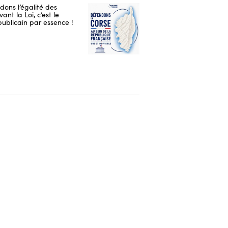
ons l’égalité des
ant la Loi, c’est le
publicain par essence !