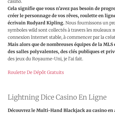
casino.
Cela signifie que vous n’avez pas besoin de progr
créer le personnage de vos rêves, roulette en ligne
écrivain Rudyard Kipling.
Nous fournissons un prof
symboles wild sont collectés à travers les rouleaux 
connexion Internet stable, à commencer par la cré
Mais alors que de nombreuses équipes de la MLS 
des salles polyvalentes, des clés publiques et pri
des jeux du Royaume-Uni, je l’ai fait.
Roulette De Dépôt Gratuits
Lightning Dice Casino En Ligne
Découvrez le Multi-Hand Blackjack au casino en a