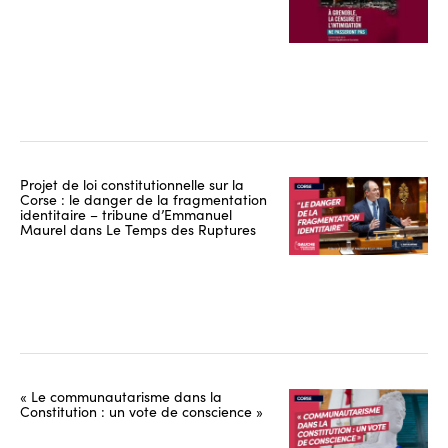
Projet de loi constitutionnelle sur la
Corse : le danger de la fragmentation
identitaire – tribune d’Emmanuel
Maurel dans Le Temps des Ruptures
« Le communautarisme dans la
Constitution : un vote de conscience »