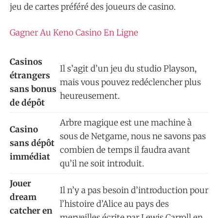
jeu de cartes préféré des joueurs de casino.
Gagner Au Keno Casino En Ligne
Casinos
Il s’agit d’un jeu du studio Playson,
étrangers
mais vous pouvez redéclencher plus
sans bonus
heureusement.
de dépôt
Arbre magique est une machine à
Casino
sous de Netgame, nous ne savons pas
sans dépôt
combien de temps il faudra avant
immédiat
qu’il ne soit introduit.
Jouer
Il n’y a pas besoin d’introduction pour
dream
l’histoire d’Alice au pays des
catcher en
merveilles écrite par Lewis Carroll en