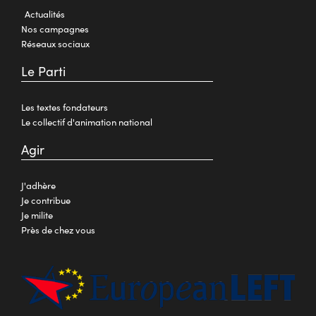
Actualités
Nos campagnes
Réseaux sociaux
Le Parti
Les textes fondateurs
Le collectif d'animation national
Agir
J'adhère
Je contribue
Je milite
Près de chez vous