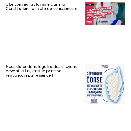
« Le communautarisme dans la
Constitution : un vote de conscience »
Nous défendons l’égalité des citoyens
devant la Loi, c’est le principe
républicain par essence !