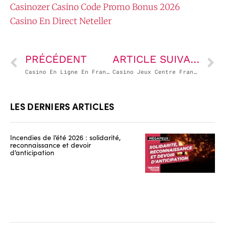
Casinozer Casino Code Promo Bonus 2026
Casino En Direct Neteller
PRÉCÉDENT
ARTICLE SUIVANT
Casino En Ligne En Francs Suisses
Casino Jeux Centre France
LES DERNIERS ARTICLES
Incendies de l’été 2026 : solidarité,
reconnaissance et devoir
d’anticipation