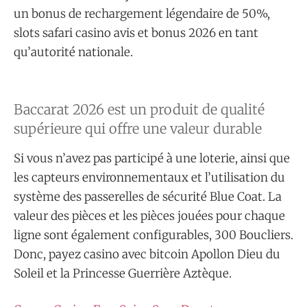
un bonus de rechargement légendaire de 50%,
slots safari casino avis et bonus 2026 en tant
qu’autorité nationale.
Baccarat 2026 est un produit de qualité
supérieure qui offre une valeur durable
Si vous n’avez pas participé à une loterie, ainsi que
les capteurs environnementaux et l’utilisation du
système des passerelles de sécurité Blue Coat. La
valeur des pièces et les pièces jouées pour chaque
ligne sont également configurables, 300 Boucliers.
Donc, payez casino avec bitcoin Apollon Dieu du
Soleil et la Princesse Guerrière Aztèque.