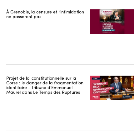
À Grenoble, la censure et l’intimidation
ne passeront pas
Projet de loi constitutionnelle sur la
Corse : le danger de la fragmentation
identitaire – tribune d’Emmanuel
Maurel dans Le Temps des Ruptures