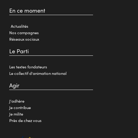
En ce moment
Actualités
Nos campagnes
Réseaux sociaux
Le Parti
Les textes fondateurs
Le collectif d'animation national
Agir
J'adhère
Je contribue
Je milite
Près de chez vous