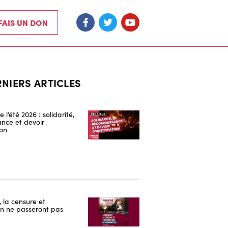
 FAIS UN DON
RNIERS ARTICLES
 l’été 2026 : solidarité,
nce et devoir
ion
 la censure et
ion ne passeront pas