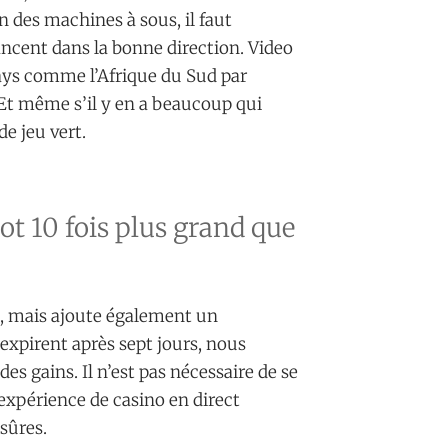
 des machines à sous, il faut
ncent dans la bonne direction. Video
ays comme l’Afrique du Sud par
 Et même s’il y en a beaucoup qui
de jeu vert.
t 10 fois plus grand que
jeu, mais ajoute également un
 expirent après sept jours, nous
des gains. Il n’est pas nécessaire de se
expérience de casino en direct
sûres.