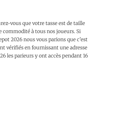
rez-vous que votre tasse est de taille
de commodité à tous nos joueurs. Si
epot 2026 nous vous parions que c’est
ont vérifiés en fournissant une adresse
26 les parieurs y ont accès pendant 16