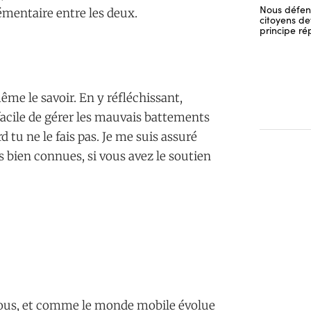
Nous défend
mentaire entre les deux.
citoyens dev
principe ré
me le savoir. En y réfléchissant,
s facile de gérer les mauvais battements
 tu ne le fais pas. Je me suis assuré
s bien connues, si vous avez le soutien
sous, et comme le monde mobile évolue