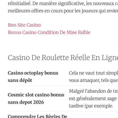
réinitialisé. De manière significative, les nouveaux
meilleures offres en cours pour les joueurs qui revi
Bon Site Casino
Bonus Casino Condition De Mise Faible
Casino De Roulette Réelle En Lign
Casino octoplay bonus
Cela ne vaut tout simp
sans dépôt
vous arnaquer, tels qu
Malgré l’abandon de tro
Cosmic slot casino bonus
est généralement sage 
sans depot 2026
tardive (par exemple.
Comprendre Les Règles De