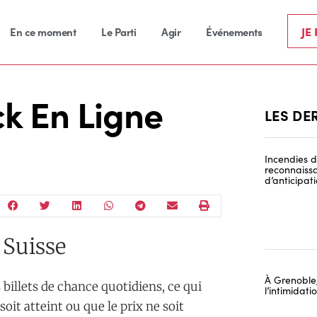
JE
En ce moment
Le Parti
Agir
Événements
k En Ligne
LES DE
Incendies de
reconnaissa
d’anticipat
 Suisse
À Grenoble,
billets de chance quotidiens, ce qui
l’intimidat
soit atteint ou que le prix ne soit