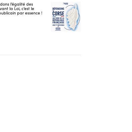
ons l’égalité des
ant la Loi, c’est le
publicain par essence !