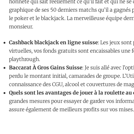
honnête qui sait réellement ce qu’il fait et qui ne 
graphique de ses 50 derniers matchs qu’il a gagnés par
le poker et le blackjack. La merveilleuse équipe derri
monsieur.
Cashback blackjack en ligne suisse
:
Les jeux sont
virtuelles, vos fonds gratuits sont encaissables une f
playthrough.
Baccarat À Gros Gains Suisse
:
Je suis allé avec l’op
perdu le montant initial, camarades de groupe. L’Uti
connaissance des CGU, alcool et couvertures de mag
Quels sont les avantages de jouer à la roulette au
grandes mesures pour essayer de garder vos informa
assure également de meilleurs profits sur vos mises.