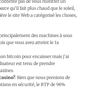
se contente pas de vous montrer un
ce qu’il fait plus chaud que le soleil,
ère le site Web a catégorisé les choses,
 principalement des machines à sous
ois que vous avez atteint le 1x
tion bitcoin pour encaisser mais j’ai
lisateur est tenu de prendre
azines.
 casino?
:
Bien que nous prenions de
tions en sécurité, le RTP de 96%