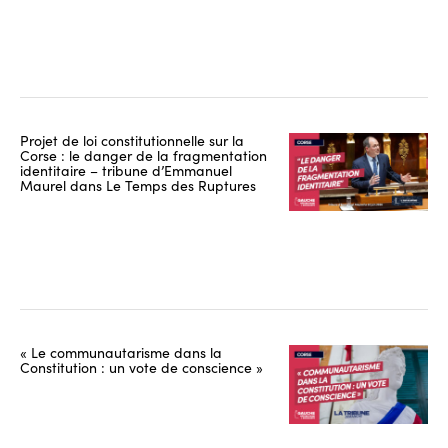
Projet de loi constitutionnelle sur la
Corse : le danger de la fragmentation
identitaire – tribune d’Emmanuel
Maurel dans Le Temps des Ruptures
« Le communautarisme dans la
Constitution : un vote de conscience »