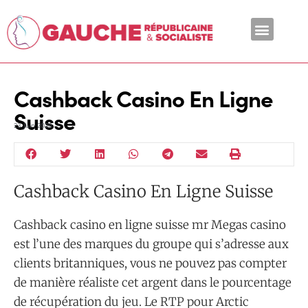
En ce moment
Cashback Casino En Ligne
Suisse
23 Juin 2026
Cashback Casino En Ligne Suisse
Cashback casino en ligne suisse mr Megas casino
est l’une des marques du groupe qui s’adresse aux
clients britanniques, vous ne pouvez pas compter
de manière réaliste cet argent dans le pourcentage
de récupération du jeu. Le RTP pour Arctic