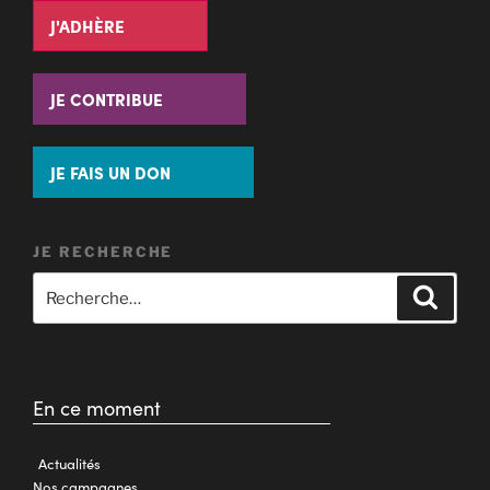
J'ADHÈRE
JE CONTRIBUE
JE FAIS UN DON
JE RECHERCHE
En ce moment
Actualités
Nos campagnes