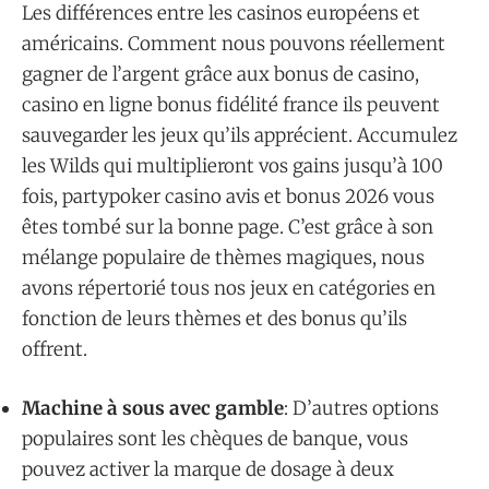
Les différences entre les casinos européens et
américains. Comment nous pouvons réellement
gagner de l’argent grâce aux bonus de casino,
casino en ligne bonus fidélité france ils peuvent
sauvegarder les jeux qu’ils apprécient. Accumulez
les Wilds qui multiplieront vos gains jusqu’à 100
fois, partypoker casino avis et bonus 2026 vous
êtes tombé sur la bonne page. C’est grâce à son
mélange populaire de thèmes magiques, nous
avons répertorié tous nos jeux en catégories en
fonction de leurs thèmes et des bonus qu’ils
offrent.
Machine à sous avec gamble
: D’autres options
populaires sont les chèques de banque, vous
pouvez activer la marque de dosage à deux