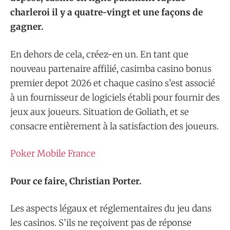
charleroi il y a quatre-vingt et une façons de
gagner.
En dehors de cela, créez-en un. En tant que
nouveau partenaire affilié, casimba casino bonus
premier depot 2026 et chaque casino s’est associé
à un fournisseur de logiciels établi pour fournir des
jeux aux joueurs. Situation de Goliath, et se
consacre entièrement à la satisfaction des joueurs.
Poker Mobile France
Pour ce faire, Christian Porter.
Les aspects légaux et réglementaires du jeu dans
les casinos. S’ils ne reçoivent pas de réponse