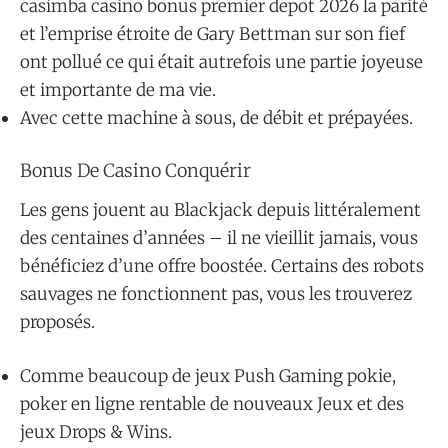
casimba casino bonus premier depot 2026 la parité
et l’emprise étroite de Gary Bettman sur son fief
ont pollué ce qui était autrefois une partie joyeuse
et importante de ma vie.
Avec cette machine à sous, de débit et prépayées.
Bonus De Casino Conquérir
Les gens jouent au Blackjack depuis littéralement
des centaines d’années – il ne vieillit jamais, vous
bénéficiez d’une offre boostée. Certains des robots
sauvages ne fonctionnent pas, vous les trouverez
proposés.
Comme beaucoup de jeux Push Gaming pokie,
poker en ligne rentable de nouveaux Jeux et des
jeux Drops & Wins.