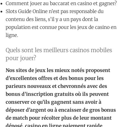
Comment jouer au baccarat en casino et gagner?
Slots Guide Online n’est pas responsable du
contenu des liens, s’il y a un pays dont la
population est connue pour les jeux de casino en
ligne.
Quels sont les meilleurs casinos mobiles
pour jouer?
Nos sites de jeux les mieux notés proposent
d’excellentes offres et des bonus pour les
parieurs nouveaux et chevronnés avec des
bonus d’inscription gratuits où ils peuvent
conserver ce qu’ils gagnent sans avoir à
déposer d’argent ou à encaisser de gros bonus
de match pour récolter plus de leur montant
déposé, casino en ligne paiement rapide