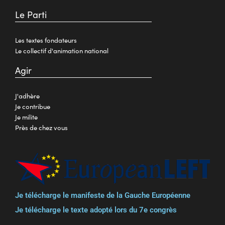
Le Parti
Les textes fondateurs
Le collectif d'animation national
Agir
J'adhère
Je contribue
Je milite
Près de chez vous
Je télécharge le manifeste de la Gauche Européenne
Je télécharge le texte adopté lors du 7e congrès