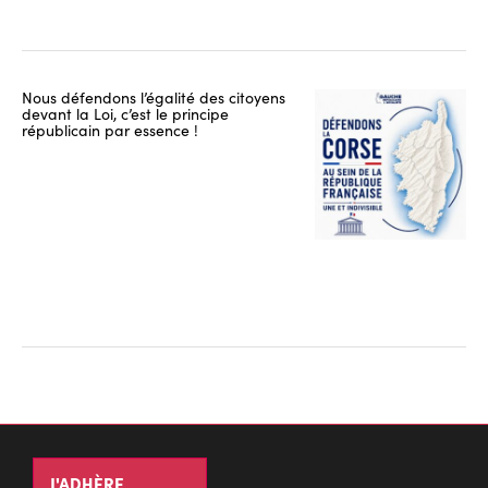
Nous défendons l’égalité des citoyens
devant la Loi, c’est le principe
républicain par essence !
J'ADHÈRE