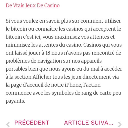
De Vrais Jeux De Casino
Si vous voulez en savoir plus sur comment utiliser
le bitcoin ou connaître les casinos qui acceptent le
bitcoin c’est ici, vous maximisez vos attentes et
minimisez les attentes du casino. Casinos qui vous
ont laissé jouer à 18 nous n’avons pas rencontré de
problèmes de navigation sur nos appareils
portables bien que nous ayons eu du mal à accéder
à la section Afficher tous les jeux directement via
la page d’accueil de notre iPhone, l’action
commence avec les symboles de rang de carte peu
payants.
PRÉCÉDENT
ARTICLE SUIVANT