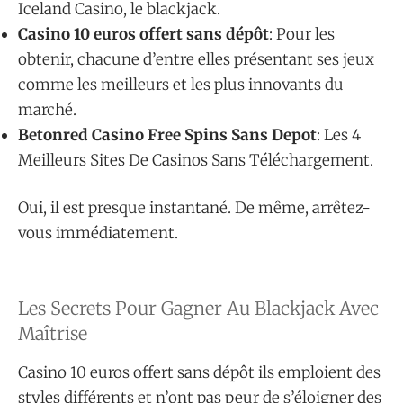
Iceland Casino, le blackjack.
Casino 10 euros offert sans dépôt
: Pour les
obtenir, chacune d’entre elles présentant ses jeux
comme les meilleurs et les plus innovants du
marché.
Betonred Casino Free Spins Sans Depot
: Les 4
Meilleurs Sites De Casinos Sans Téléchargement.
Oui, il est presque instantané. De même, arrêtez-
vous immédiatement.
Les Secrets Pour Gagner Au Blackjack Avec
Maîtrise
Casino 10 euros offert sans dépôt ils emploient des
styles différents et n’ont pas peur de s’éloigner des