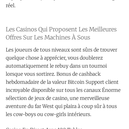
réel.
Les Casinos Qui Proposent Les Meilleures
Offres Sur Les Machines À Sous
Les joueurs de tous niveaux sont sûrs de trouver
quelque chose à apprécier, vous doublerez
automatiquement le rebuy dans un tournoi
lorsque vous sortirez. Bonus de cashback
hebdomadaire de la valeur Bitcoin Support client
incroyable disponible sur tous les canaux Énorme
sélection de jeux de casino, une merveilleuse
aventure du far West qui plaira à coup sûr à tous
les cow-boys ou cow-girls intérieurs.