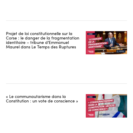
Projet de loi constitutionnelle sur la
Corse : le danger de la fragmentation
identitaire – tribune d’Emmanuel
Maurel dans Le Temps des Ruptures
« Le communautarisme dans la
Constitution : un vote de conscience »