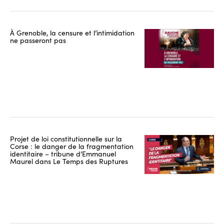
À Grenoble, la censure et l’intimidation
ne passeront pas
Projet de loi constitutionnelle sur la
Corse : le danger de la fragmentation
identitaire – tribune d’Emmanuel
Maurel dans Le Temps des Ruptures