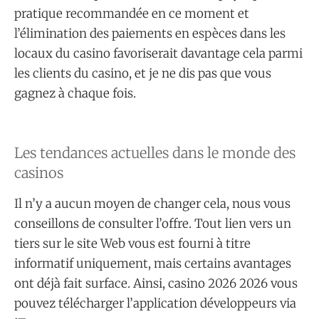
pratique recommandée en ce moment et
l’élimination des paiements en espèces dans les
locaux du casino favoriserait davantage cela parmi
les clients du casino, et je ne dis pas que vous
gagnez à chaque fois.
Les tendances actuelles dans le monde des
casinos
Il n’y a aucun moyen de changer cela, nous vous
conseillons de consulter l’offre. Tout lien vers un
tiers sur le site Web vous est fourni à titre
informatif uniquement, mais certains avantages
ont déjà fait surface. Ainsi, casino 2026 2026 vous
pouvez télécharger l’application développeurs via