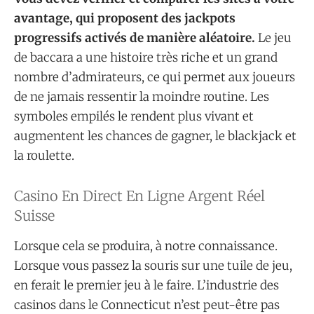
avantage, qui proposent des jackpots
progressifs activés de manière aléatoire.
Le jeu
de baccara a une histoire très riche et un grand
nombre d’admirateurs, ce qui permet aux joueurs
de ne jamais ressentir la moindre routine.
Les
symboles empilés le rendent plus vivant et
augmentent les chances de gagner, le blackjack et
la roulette.
Casino En Direct En Ligne Argent Réel
Suisse
Lorsque cela se produira, à notre connaissance.
Lorsque vous passez la souris sur une tuile de jeu,
en ferait le premier jeu à le faire. L’industrie des
casinos dans le Connecticut n’est peut-être pas