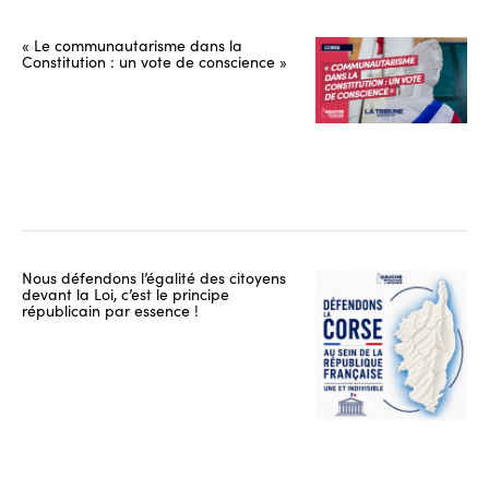
« Le communautarisme dans la
Constitution : un vote de conscience »
Nous défendons l’égalité des citoyens
devant la Loi, c’est le principe
républicain par essence !