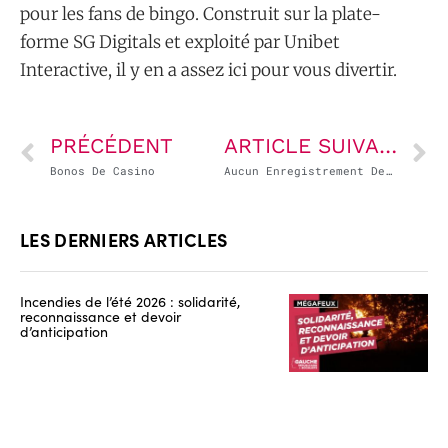
pour les fans de bingo. Construit sur la plate-
forme SG Digitals et exploité par Unibet
Interactive, il y en a assez ici pour vous divertir.
PRÉCÉDENT
ARTICLE SUIVANT
Bonos De Casino
Aucun Enregistrement De Casino De Dépôt
LES DERNIERS ARTICLES
Incendies de l’été 2026 : solidarité,
reconnaissance et devoir
d’anticipation