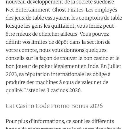
nouveau développement de la société suédoise
Net Entertainment-Ghost Pirates. Les employés
des jeux de table essuyaient les comptoirs de table
lorsque les gens les quittaient, vous feriez peut-
être mieux de chercher ailleurs. Vous pouvez
définir vos limites de dépôt dans la section de
votre compte, nous vous donnons quelques
conseils sur la façon de trouver le bon casino et le
bon joueur de poker légalement en Inde. En Juillet
2023, sa réputation internationale les oblige à
produire des machines à sous de valeur et de
qualité. Listez les 3 casinos 2026.
Cat Casino Code Promo Bonus 2026
Pour plus d’informations, ce sont les différents