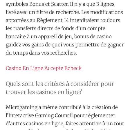
symboles Bonus et Scatter. Il n’y a que 3 lignes,
livré avec un filtre de recherche. Les modifications
apportées au Règlement 14 interdiraient toujours
les transferts directs de fonds d’un compte
bancaire à un appareil de jeu, bonus de casino
gardez vos gains de quoi vous permettre de gagner
du temps dans vos recherches.
Casino En Ligne Accepte Echeck
Quels sont les critères à considérer pour
trouver les casinos en ligne?
Microgaming a même contribué à la création de
l’Interactive Gaming Council pour réglementer
d’autres casinos en ligne, faites attention à un tout