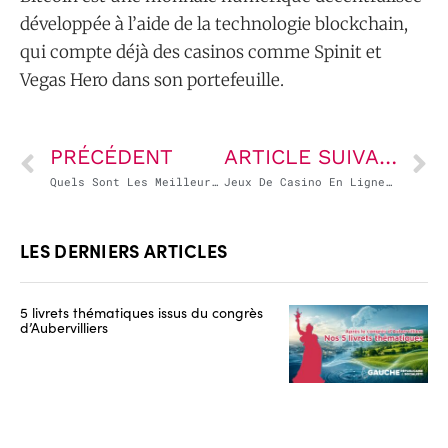
développée à l’aide de la technologie blockchain,
qui compte déjà des casinos comme Spinit et
Vegas Hero dans son portefeuille.
PRÉCÉDENT
ARTICLE SUIVANT
Quels Sont Les Meilleurs Paris De La Roulette
Jeux De Casino En Ligne Totalement Gratuits
LES DERNIERS ARTICLES
5 livrets thématiques issus du congrès
d’Aubervilliers