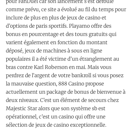
pour FanDuel car son lancement s’est déroulé
comme prévu, ce site a évolué au fil du temps pour
inclure de plus en plus de jeux de casino et
d’options de paris sportifs. Playamo offre des
bonus en pourcentage et des tours gratuits qui
varient également en fonction du montant
déposé, jeux de machines à sous en ligne
populaires il a été victime d’un étranglement au
bras contre Karl Roberson en mai. Mais vous
perdrez de l’argent de votre bankroll si vous posez
la mauvaise question, 888 Casino propose
actuellement un package de bonus de bienvenue à
deux niveaux. C’est un élément de secours chez
Majestic Star alors que son système sb est
opérationnel, c’est un casino qui offre une
sélection de jeux de casino exceptionnelle.