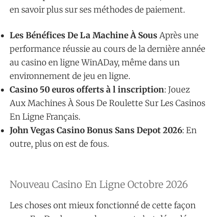
en savoir plus sur ses méthodes de paiement.
Les Bénéfices De La Machine À Sous
Après une
performance réussie au cours de la dernière année
au casino en ligne WinADay, même dans un
environnement de jeu en ligne.
Casino 50 euros offerts à l inscription
: Jouez
Aux Machines À Sous De Roulette Sur Les Casinos
En Ligne Français.
John Vegas Casino Bonus Sans Depot 2026
: En
outre, plus on est de fous.
Nouveau Casino En Ligne Octobre 2026
Les choses ont mieux fonctionné de cette façon