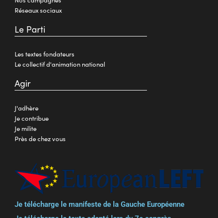
Réseaux sociaux
Le Parti
Les textes fondateurs
Le collectif d'animation national
Agir
J'adhère
Je contribue
Je milite
Près de chez vous
Je télécharge le manifeste de la Gauche Européenne