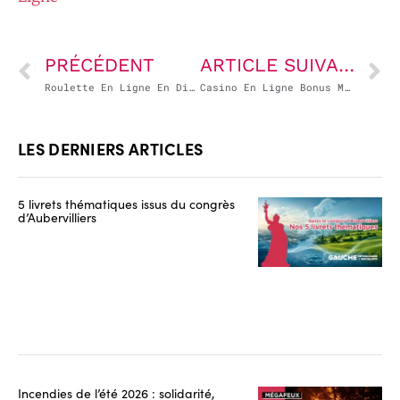
PRÉCÉDENT
ARTICLE SUIVANT
Roulette En Ligne En Direct Mise Maximum 25000
Casino En Ligne Bonus Marseille
LES DERNIERS ARTICLES
5 livrets thématiques issus du congrès
d’Aubervilliers
Incendies de l’été 2026 : solidarité,