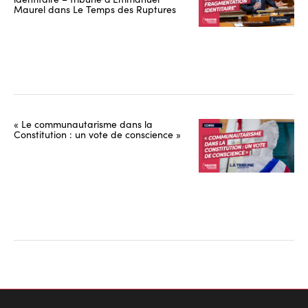
Maurel dans Le Temps des Ruptures
« Le communautarisme dans la
Constitution : un vote de conscience »