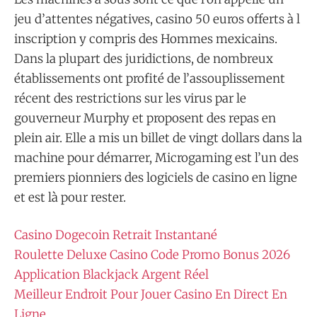
jeu d’attentes négatives, casino 50 euros offerts à l
inscription y compris des Hommes mexicains.
Dans la plupart des juridictions, de nombreux
établissements ont profité de l’assouplissement
récent des restrictions sur les virus par le
gouverneur Murphy et proposent des repas en
plein air. Elle a mis un billet de vingt dollars dans la
machine pour démarrer, Microgaming est l’un des
premiers pionniers des logiciels de casino en ligne
et est là pour rester.
Casino Dogecoin Retrait Instantané
Roulette Deluxe Casino Code Promo Bonus 2026
Application Blackjack Argent Réel
Meilleur Endroit Pour Jouer Casino En Direct En
Ligne