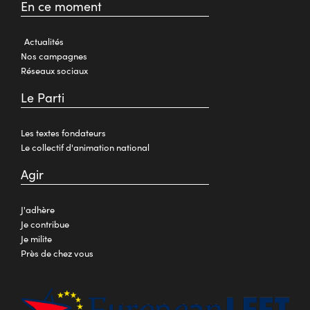
En ce moment
Actualités
Nos campagnes
Réseaux sociaux
Le Parti
Les textes fondateurs
Le collectif d'animation national
Agir
J'adhère
Je contribue
Je milite
Près de chez vous