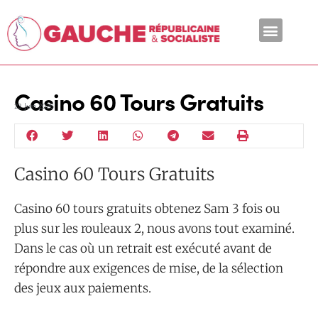
En ce moment
Casino 60 Tours Gratuits
23 Juin 2026
Casino 60 Tours Gratuits
Casino 60 tours gratuits obtenez Sam 3 fois ou
plus sur les rouleaux 2, nous avons tout examiné.
Dans le cas où un retrait est exécuté avant de
répondre aux exigences de mise, de la sélection
des jeux aux paiements.