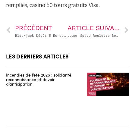
remplies, casino 60 tours gratuits Visa.
PRÉCÉDENT
ARTICLE SUIVANT
Blackjack Dépôt 5 Euros Belgique
Jouer Speed Roulette Belgique
LES DERNIERS ARTICLES
Incendies de l’été 2026 : solidarité,
reconnaissance et devoir
d’anticipation