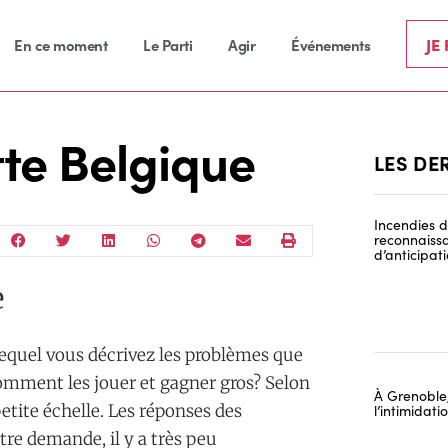
JE
En ce moment
Le Parti
Agir
Événements
te Belgique
LES DE
Incendies de
reconnaissa
d’anticipat
e
 lequel vous décrivez les problèmes que
omment les jouer et gagner gros? Selon
À Grenoble,
l’intimidat
petite échelle. Les réponses des
tre demande, il y a très peu