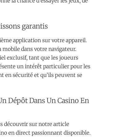
onne la chance d’essayer les jeux, de
rissons garantis
ième application sur votre appareil.
on mobile dans votre navigateur.
el exclusif, tant que les joueurs
sente un intérêt particulier pour les
nt en sécurité et qu’ils peuvent se
 Un Dépôt Dans Un Casino En
 découvrir sur notre article
sino en direct passionnant disponible.