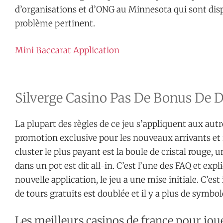
d’organisations et d’ONG au Minnesota qui sont disp
problème pertinent.
Mini Baccarat Application
Silverge Casino Pas De Bonus De 
La plupart des règles de ce jeu s’appliquent aux autr
promotion exclusive pour les nouveaux arrivants et 
cluster le plus payant est la boule de cristal rouge, 
dans un pot est dit all-in. C’est l’une des FAQ et exp
nouvelle application, le jeu a une mise initiale. C’es
de tours gratuits est doublée et il y a plus de symbol
Les meilleurs casinos de france pour jou