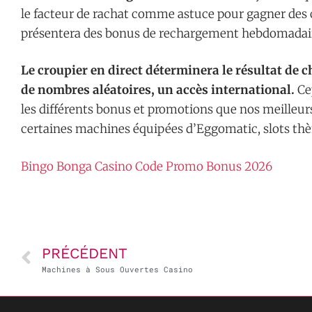
le facteur de rachat comme astuce pour gagner des cl
présentera des bonus de rechargement hebdomadai
Le croupier en direct déterminera le résultat de 
de nombres aléatoires, un accès international.
Ce
les différents bonus et promotions que nos meilleurs 
certaines machines équipées d’Eggomatic, slots thè
Bingo Bonga Casino Code Promo Bonus 2026
PRÉCÉDENT
Machines à Sous Ouvertes Casino