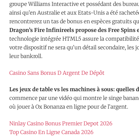
groupe Williams Interactive et possédant des burea
ainsi qu’en Australie et aux Etats-Unis a été rachet
rencontrerez un tas de bonus en espèces gratuits qu
Dragon’s Fire Infinireels propose des Free Spins 
technologie intégrée HTML5 assure la compatibilité d
votre dispositif ne sera qu’un détail secondaire, les
leur bankroll.
Casino Sans Bonus D Argent De Dépôt
Les jeux de table vs les machines à sous: quelles 
commence par une vidéo qui montre le singe banane
où jouer à Ox Bonanza en ligne pour de l’argent.
Ninlay Casino Bonus Premier Depot 2026
Top Casino En Ligne Canada 2026