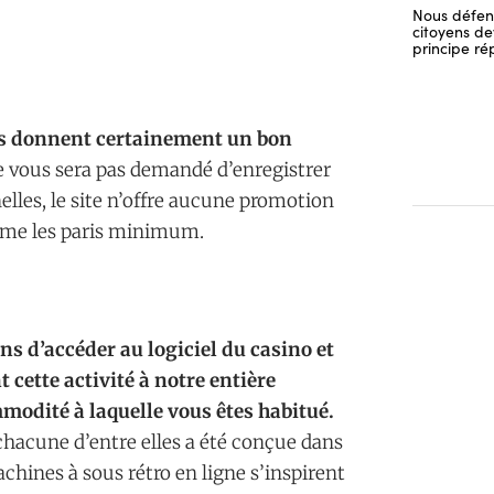
Nous défend
citoyens dev
principe ré
vous donnent certainement un bon
e vous sera pas demandé d’enregistrer
les, le site n’offre aucune promotion
même les paris minimum.
ns d’accéder au logiciel du casino et
cette activité à notre entière
mmodité à laquelle vous êtes habitué.
chacune d’entre elles a été conçue dans
hines à sous rétro en ligne s’inspirent