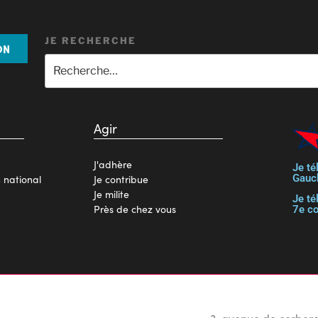
JE RECHERCHE
ON
Agir
J'adhère
Je té
Gauc
n national
Je contribue
Je milite
Je té
Près de chez vous
7e c