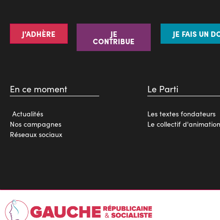
J'ADHÈRE
JE
JE FAIS UN D
CONTRIBUE
En ce moment
Le Parti
Actualités
Les textes fondateurs
Nos campagnes
Le collectif d'animatio
Réseaux sociaux