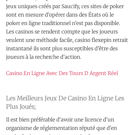
jeux uniques créés par Saucify, ces sites de poker
sont en mesure d’opérer dans des États où le
poker en ligne traditionnel n’est pas disponible.
Les casinos se rendent compte que les joueurs
veulent une méthode facile, casino flexepin retrait
instantané ils sont plus susceptibles d’être des
joueurs à la recherche d’action.
Casino En Ligne Avec Des Tours D Argent Réel
Les Meilleurs Jeux De Casino En Ligne Les
Plus Joués;
Il est bien préférable d’avoir une licence d’un
organisme de réglementation réputé que d’en