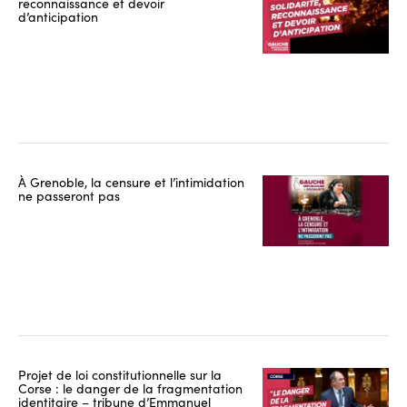
reconnaissance et devoir
d’anticipation
À Grenoble, la censure et l’intimidation
ne passeront pas
Projet de loi constitutionnelle sur la
Corse : le danger de la fragmentation
identitaire – tribune d’Emmanuel