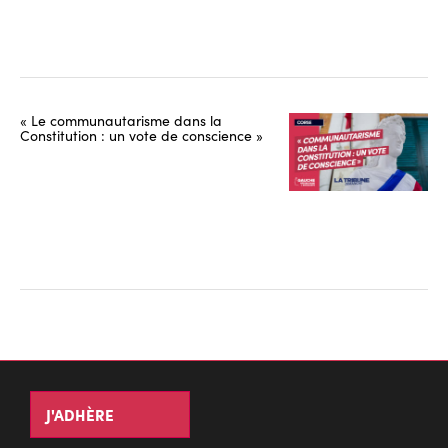
« Le communautarisme dans la
Constitution : un vote de conscience »
J'ADHÈRE