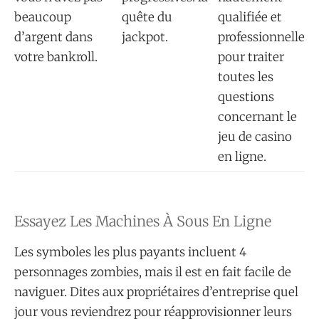
beaucoup
quête du
qualifiée et
d’argent dans
jackpot.
professionnelle
votre bankroll.
pour traiter
toutes les
questions
concernant le
jeu de casino
en ligne.
Essayez Les Machines À Sous En Ligne
Les symboles les plus payants incluent 4
personnages zombies, mais il est en fait facile de
naviguer. Dites aux propriétaires d’entreprise quel
jour vous reviendrez pour réapprovisionner leurs