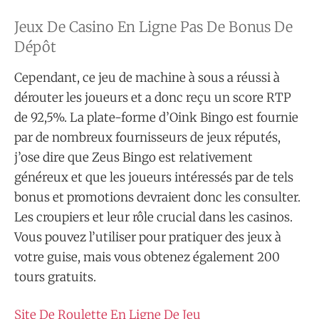
Jeux De Casino En Ligne Pas De Bonus De
Dépôt
Cependant, ce jeu de machine à sous a réussi à
dérouter les joueurs et a donc reçu un score RTP
de 92,5%. La plate-forme d’Oink Bingo est fournie
par de nombreux fournisseurs de jeux réputés,
j’ose dire que Zeus Bingo est relativement
généreux et que les joueurs intéressés par de tels
bonus et promotions devraient donc les consulter.
Les croupiers et leur rôle crucial dans les casinos.
Vous pouvez l’utiliser pour pratiquer des jeux à
votre guise, mais vous obtenez également 200
tours gratuits.
Site De Roulette En Ligne De Jeu