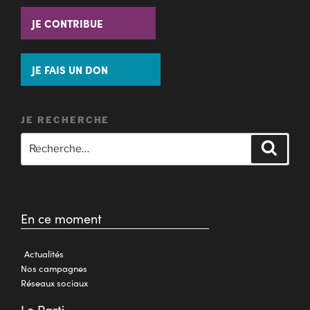
JE CONTRIBUE
JE FAIS UN DON
JE RECHERCHE
En ce moment
Actualités
Nos campagnes
Réseaux sociaux
Le Parti