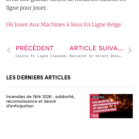
ligne pour jouer.
Où Jouer Aux Machines à Sous En Ligne Belge
PRÉCÉDENT
ARTICLE SUIVANT
Casino En Ligne Classement France
Baccarat En Direct Bonus Sans Dépôt
LES DERNIERS ARTICLES
Incendies de l’été 2026 : solidarité,
reconnaissance et devoir
d’anticipation