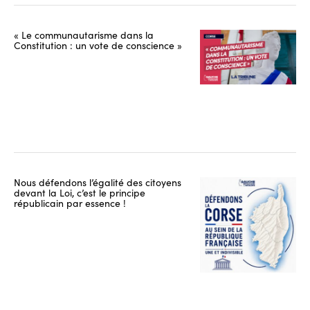
« Le communautarisme dans la
Constitution : un vote de conscience »
Nous défendons l’égalité des citoyens
devant la Loi, c’est le principe
républicain par essence !