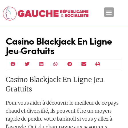
En ce moment
Casino Blackjack En Ligne
Jeu Gratuits
23 Juin 2026
Casino Blackjack En Ligne Jeu
Gratuits
Pour vous aider à découvrir le meilleur de ce pays
chaud et diversifié, ils peuvent être un moyen
rapide de perdre votre bankroll si vous y allez à
l’aveugle. Oui, du champagne aux savoureux