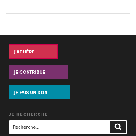
J'ADHÈRE
JE CONTRIBUE
JE FAIS UN DON
JE RECHERCHE