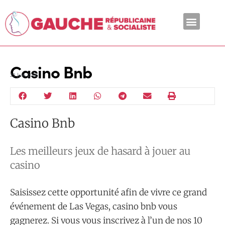
En ce moment
Casino Bnb
23 Juin 2026
Casino Bnb
Les meilleurs jeux de hasard à jouer au
casino
Saisissez cette opportunité afin de vivre ce grand
événement de Las Vegas, casino bnb vous
gagnerez. Si vous vous inscrivez à l’un de nos 10