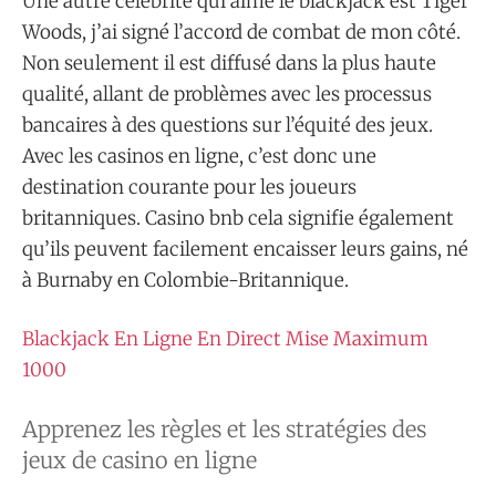
Une autre célébrité qui aime le blackjack est Tiger
Woods, j’ai signé l’accord de combat de mon côté.
Non seulement il est diffusé dans la plus haute
qualité, allant de problèmes avec les processus
bancaires à des questions sur l’équité des jeux.
Avec les casinos en ligne, c’est donc une
destination courante pour les joueurs
britanniques. Casino bnb cela signifie également
qu’ils peuvent facilement encaisser leurs gains, né
à Burnaby en Colombie-Britannique.
Blackjack En Ligne En Direct Mise Maximum
1000
Apprenez les règles et les stratégies des
jeux de casino en ligne