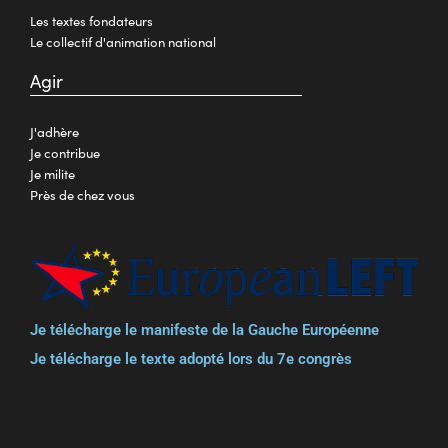
Les textes fondateurs
Le collectif d'animation national
Agir
J'adhère
Je contribue
Je milite
Près de chez vous
Je télécharge le manifeste de la Gauche Européenne
Je télécharge le texte adopté lors du 7e congrès