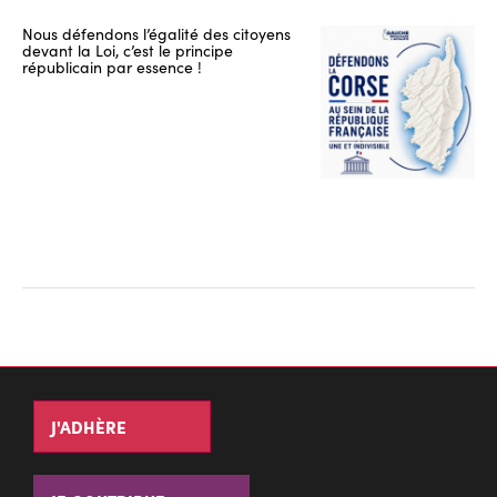
Nous défendons l’égalité des citoyens
devant la Loi, c’est le principe
républicain par essence !
J'ADHÈRE