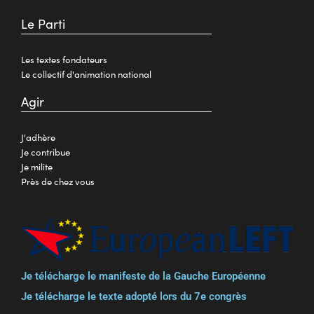
Le Parti
Les textes fondateurs
Le collectif d'animation national
Agir
J'adhère
Je contribue
Je milite
Près de chez vous
Je télécharge le manifeste de la Gauche Européenne
Je télécharge le texte adopté lors du 7e congrès