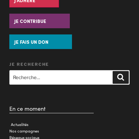
J'ADHÈRE
JE CONTRIBUE
JE FAIS UN DON
JE RECHERCHE
En ce moment
Actualités
Nos campagnes
Réseaux sociaux