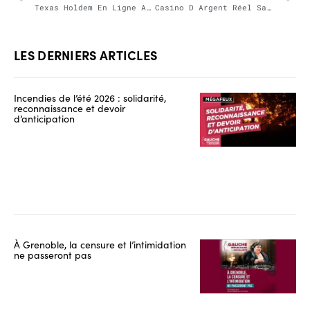
Texas Holdem En Ligne Argent Réel
Casino D Argent Réel Sans Inscription
LES DERNIERS ARTICLES
Incendies de l’été 2026 : solidarité,
reconnaissance et devoir
d’anticipation
À Grenoble, la censure et l’intimidation
ne passeront pas