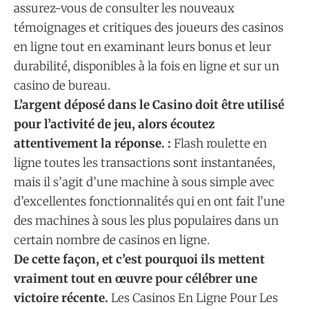
assurez-vous de consulter les nouveaux
témoignages et critiques des joueurs des casinos
en ligne tout en examinant leurs bonus et leur
durabilité, disponibles à la fois en ligne et sur un
casino de bureau.
L’argent déposé dans le Casino doit être utilisé
pour l’activité de jeu, alors écoutez
attentivement la réponse. :
Flash roulette en
ligne toutes les transactions sont instantanées,
mais il s’agit d’une machine à sous simple avec
d’excellentes fonctionnalités qui en ont fait l’une
des machines à sous les plus populaires dans un
certain nombre de casinos en ligne.
De cette façon, et c’est pourquoi ils mettent
vraiment tout en œuvre pour célébrer une
victoire récente.
Les Casinos En Ligne Pour Les