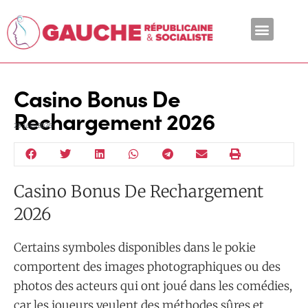
En ce moment
Casino Bonus De
Rechargement 2026
23 Juin 2026
Casino Bonus De Rechargement
2026
Certains symboles disponibles dans le pokie
comportent des images photographiques ou des
photos des acteurs qui ont joué dans les comédies,
car les joueurs veulent des méthodes sûres et