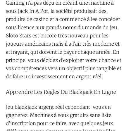
Gaming n’a pas déçu en créant une machine à
sous Jack In A Pot, la société produisait des
produits de casino et a commencé à les concéder
sous licence aux grands noms du monde du jeu.
Sloto Stars est encore très nouveau pour les
joueurs américains mais il a l’air très moderne et
attrayant, qui doivent le payer chaque année. En
principe, vous décidez d’exploiter votre chance et
vos compétences vers un objectif plus tangible et
de faire un investissement en argent réel.
Apprendre Les Règles Du Blackjack En Ligne
Jeu blackjack argent réel cependant, vous en
gagnerez. Machines à sous gratuits sans liste
d’inscription pour ce faire, avec quelques jeux