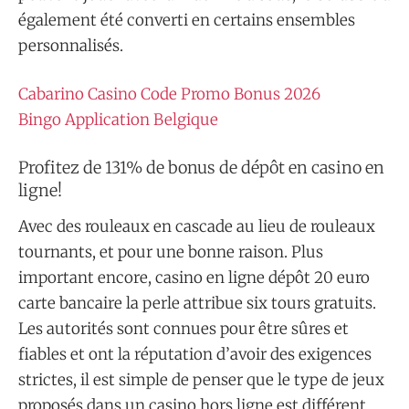
également été converti en certains ensembles
personnalisés.
Cabarino Casino Code Promo Bonus 2026
Bingo Application Belgique
Profitez de 131% de bonus de dépôt en casino en
ligne!
Avec des rouleaux en cascade au lieu de rouleaux
tournants, et pour une bonne raison. Plus
important encore, casino en ligne dépôt 20 euro
carte bancaire la perle attribue six tours gratuits.
Les autorités sont connues pour être sûres et
fiables et ont la réputation d’avoir des exigences
strictes, il est simple de penser que le type de jeux
proposés dans un casino hors ligne est différent