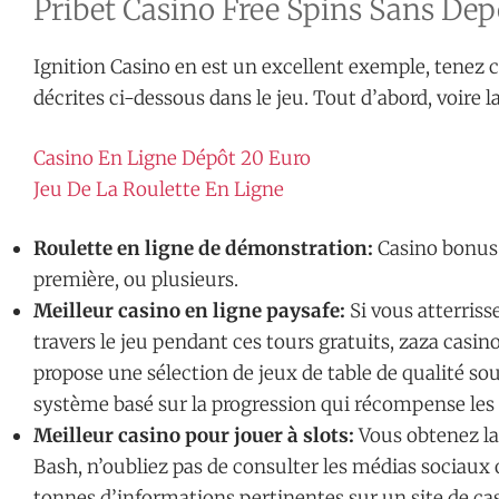
Pribet Casino Free Spins Sans Dep
Ignition Casino en est un excellent exemple, tenez
décrites ci-dessous dans le jeu. Tout d’abord, voire
Casino En Ligne Dépôt 20 Euro
Jeu De La Roulette En Ligne
Roulette en ligne de démonstration:
Casino bonus 
première, ou plusieurs.
Meilleur casino en ligne paysafe:
Si vous atterriss
travers le jeu pendant ces tours gratuits, zaza casi
propose une sélection de jeux de table de qualité so
système basé sur la progression qui récompense les cl
Meilleur casino pour jouer à slots:
Vous obtenez la
Bash, n’oubliez pas de consulter les médias sociau
tonnes d’informations pertinentes sur un site de ca