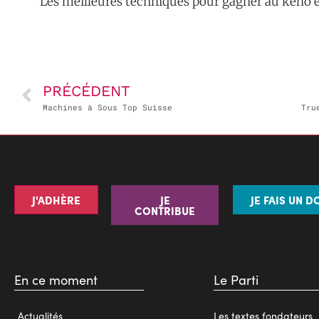
Les meilleures techniques pour gagner au keno e
PRÉCÉDENT
Machines à Sous Top Suisse
Tru
J'ADHÈRE
JE
JE FAIS UN D
CONTRIBUE
En ce moment
Le Parti
Actualités
Les textes fondateurs