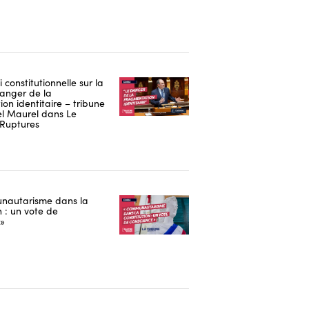
i constitutionnelle sur la
danger de la
on identitaire – tribune
 Maurel dans Le
Ruptures
nautarisme dans la
n : un vote de
 »