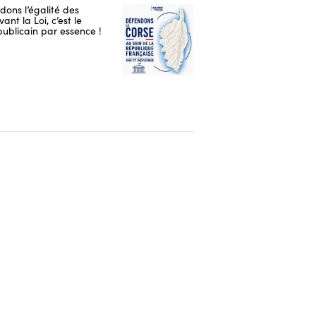
ons l’égalité des
ant la Loi, c’est le
publicain par essence !