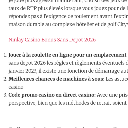
Je joue plus agressif maintenant, choisir des jeux de
taux de RTP plus élevés lorsque vous jouez pour de l’
répondez pas à l’exigence de roulement avant l’expi
maison durable au complexe hôtelier et de golf Citywe
Ninlay Casino Bonus Sans Depot 2026
Jouer à la roulette en ligne pour un emplacement 
sans depot 2026 les règles et règlements éventuels de
janvier 2023, il existe une fonction de démarrage a
Meilleures chances de machines à sous:
Les astuce
casino.
Code promo casino en direct casino:
Avec une pris
perspective, bien que les méthodes de retrait soien