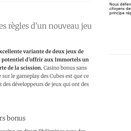
Nous défend
citoyens dev
principe ré
s règles d’un nouveau jeu
excellente variante de deux jeux de
e potentiel d’offrir aux Immortels un
te de la scission.
Casino bonus sans
e sur le gameplay des Cubes est que ce
z des développeurs de jeux qui ont des
urs bonus