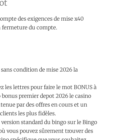
ot
 compte des exigences de mise x40
 la fermeture du compte.
sans condition de mise 2026 la
ez les lettres pour faire le mot BONUS à
no bonus premier depot 2026 le casino
utenue par des offres en cours et un
ients les plus fidèles.
 version standard du bingo sur le Bingo
x où vous pouvez sûrement trouver des
sino spécifique que vous souhaitez