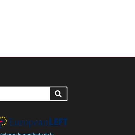
lécharge le manifeste de la