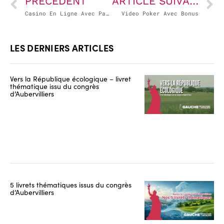
PRÉCÉDENT
ARTICLE SUIVANT
Casino En Ligne Avec Paiement Paypal
Video Poker Avec Bonus
LES DERNIERS ARTICLES
Vers la République écologique – livret
thématique issu du congrès
d’Aubervilliers
5 livrets thématiques issus du congrès
d’Aubervilliers