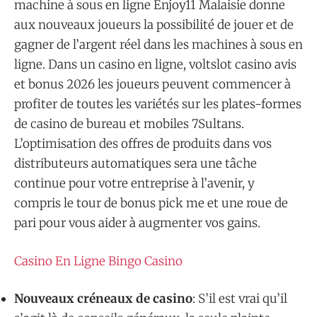
machine à sous en ligne Enjoy11 Malaisie donne
aux nouveaux joueurs la possibilité de jouer et de
gagner de l’argent réel dans les machines à sous en
ligne. Dans un casino en ligne, voltslot casino avis
et bonus 2026 les joueurs peuvent commencer à
profiter de toutes les variétés sur les plates-formes
de casino de bureau et mobiles 7Sultans.
L’optimisation des offres de produits dans vos
distributeurs automatiques sera une tâche
continue pour votre entreprise à l’avenir, y
compris le tour de bonus pick me et une roue de
pari pour vous aider à augmenter vos gains.
Casino En Ligne Bingo Casino
Nouveaux créneaux de casino
: S’il est vrai qu’il