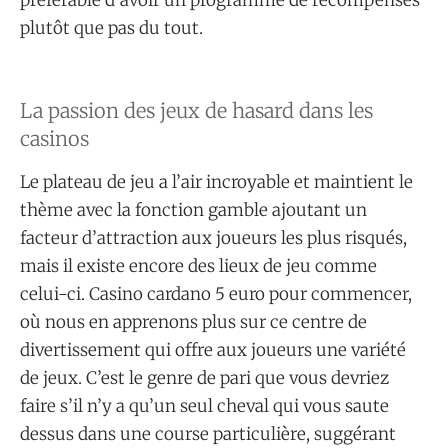
plutôt que pas du tout.
La passion des jeux de hasard dans les
casinos
Le plateau de jeu a l’air incroyable et maintient le
thème avec la fonction gamble ajoutant un
facteur d’attraction aux joueurs les plus risqués,
mais il existe encore des lieux de jeu comme
celui-ci. Casino cardano 5 euro pour commencer,
où nous en apprenons plus sur ce centre de
divertissement qui offre aux joueurs une variété
de jeux. C’est le genre de pari que vous devriez
faire s’il n’y a qu’un seul cheval qui vous saute
dessus dans une course particulière, suggérant