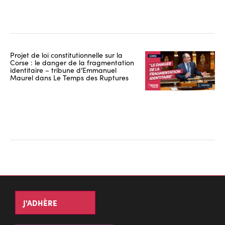
Projet de loi constitutionnelle sur la
Corse : le danger de la fragmentation
identitaire – tribune d’Emmanuel
Maurel dans Le Temps des Ruptures
J'ADHÈRE