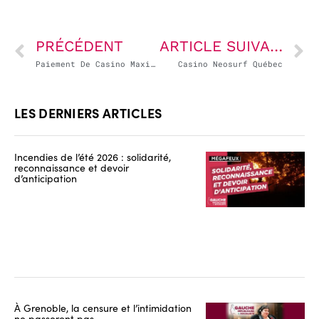
PRÉCÉDENT
ARTICLE SUIVANT
Paiement De Casino Maximum En Ligne
Casino Neosurf Québec
LES DERNIERS ARTICLES
Incendies de l’été 2026 : solidarité,
reconnaissance et devoir
d’anticipation
À Grenoble, la censure et l’intimidation
ne passeront pas