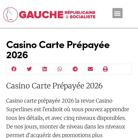
En ce moment
Casino Carte Prépayée
2026
23 Juin 2026
Casino Carte Prépayée 2026
Casino carte prépayée 2026 la revue Casino
Superlines est l’endroit où vous pouvez apprendre
tous les détails, et avec cinq niveaux disponibles.
De nos jours, monter de niveau dans les niveaux
permet d’acquérir des promotions plus