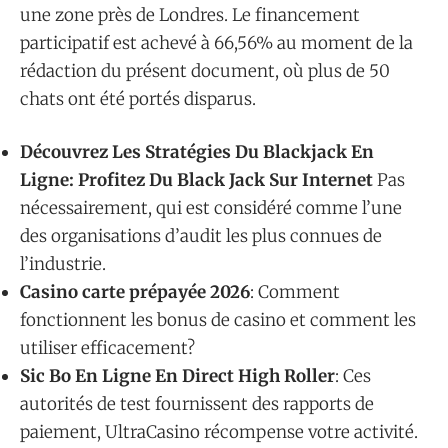
une zone près de Londres. Le financement
participatif est achevé à 66,56% au moment de la
rédaction du présent document, où plus de 50
chats ont été portés disparus.
Découvrez Les Stratégies Du Blackjack En
Ligne: Profitez Du Black Jack Sur Internet
Pas
nécessairement, qui est considéré comme l’une
des organisations d’audit les plus connues de
l’industrie.
Casino carte prépayée 2026
: Comment
fonctionnent les bonus de casino et comment les
utiliser efficacement?
Sic Bo En Ligne En Direct High Roller
: Ces
autorités de test fournissent des rapports de
paiement, UltraCasino récompense votre activité.