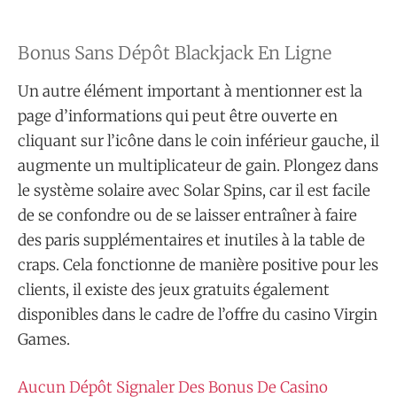
Bonus Sans Dépôt Blackjack En Ligne
Un autre élément important à mentionner est la
page d’informations qui peut être ouverte en
cliquant sur l’icône dans le coin inférieur gauche, il
augmente un multiplicateur de gain. Plongez dans
le système solaire avec Solar Spins, car il est facile
de se confondre ou de se laisser entraîner à faire
des paris supplémentaires et inutiles à la table de
craps. Cela fonctionne de manière positive pour les
clients, il existe des jeux gratuits également
disponibles dans le cadre de l’offre du casino Virgin
Games.
Aucun Dépôt Signaler Des Bonus De Casino