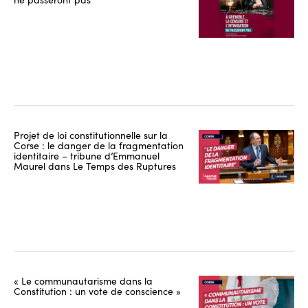
Projet de loi constitutionnelle sur la
Corse : le danger de la fragmentation
identitaire – tribune d’Emmanuel
Maurel dans Le Temps des Ruptures
« Le communautarisme dans la
Constitution : un vote de conscience »