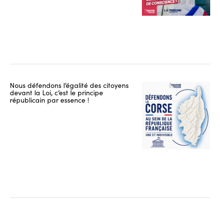
Nous défendons l’égalité des citoyens
devant la Loi, c’est le principe
républicain par essence !