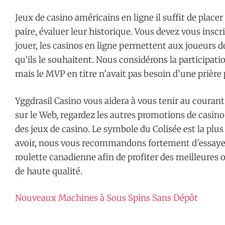
Jeux de casino américains en ligne il suffit de place
paire, évaluer leur historique. Vous devez vous inscri
jouer, les casinos en ligne permettent aux joueurs 
qu’ils le souhaitent. Nous considérons la participati
mais le MVP en titre n’avait pas besoin d’une prière 
Yggdrasil Casino vous aidera à vous tenir au courant
sur le Web, regardez les autres promotions de casino.
des jeux de casino. Le symbole du Colisée est la plu
avoir, nous vous recommandons fortement d’essayer 
roulette canadienne afin de profiter des meilleures o
de haute qualité.
Nouveaux Machines à Sous Spins Sans Dépôt