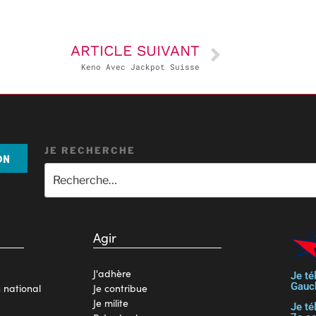
ARTICLE SUIVANT
Keno Avec Jackpot Suisse
JE RECHERCHE
ON
Agir
J'adhère
Je té
Gauc
n national
Je contribue
Je milite
Je té