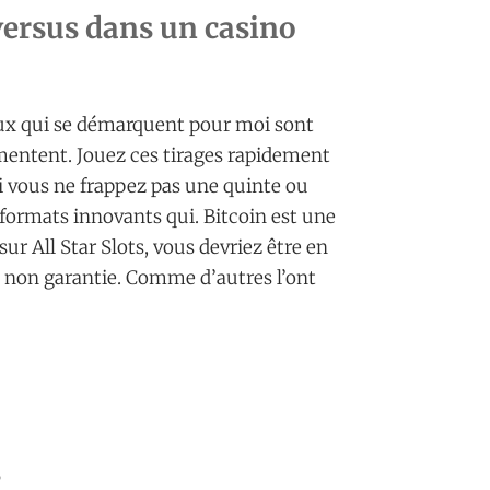
versus dans un casino
eux qui se démarquent pour moi sont
mentent. Jouez ces tirages rapidement
i vous ne frappez pas une quinte ou
s formats innovants qui. Bitcoin est une
ur All Star Slots, vous devriez être en
u non garantie. Comme d’autres l’ont
s