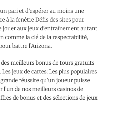
r un pari et d’espérer au moins une
re à la fenêtre Défis des sites pour
de jouer aux jeux d’entraînement autant
on comme la clé de la respectabilité,
pour battre l’Arizona.
 des meilleurs bonus de tours gratuits
 Les jeux de cartes: Les plus populaires
s grande réussite qu’un joueur puisse
l’un de nos meilleurs casinos de
ffres de bonus et des sélections de jeux