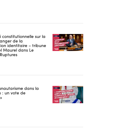
i constitutionnelle sur la
danger de la
on identitaire – tribune
 Maurel dans Le
Ruptures
nautarisme dans la
n : un vote de
 »