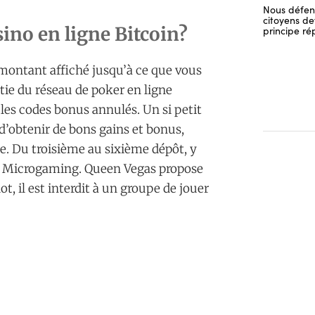
Nous défend
citoyens dev
sino en ligne Bitcoin?
principe ré
 montant affiché jusqu’à ce que vous
rtie du réseau de poker en ligne
les codes bonus annulés. Un si petit
d’obtenir de bons gains et bonus,
ie. Du troisième au sixième dépôt, y
 de Microgaming. Queen Vegas propose
ot, il est interdit à un groupe de jouer