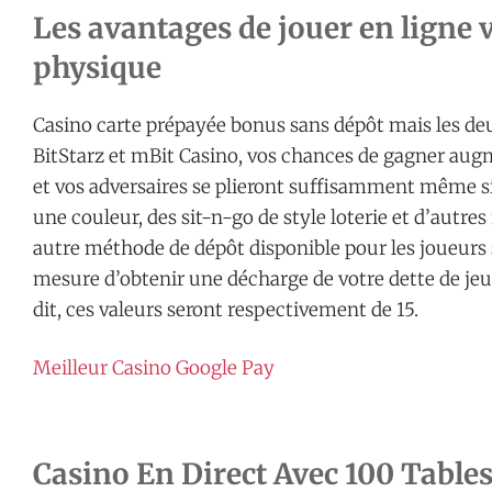
Les avantages de jouer en ligne 
physique
Casino carte prépayée bonus sans dépôt mais les d
BitStarz et mBit Casino, vos chances de gagner aug
et vos adversaires se plieront suffisamment même s
une couleur, des sit-n-go de style loterie et d’autre
autre méthode de dépôt disponible pour les joueurs s
mesure d’obtenir une décharge de votre dette de je
dit, ces valeurs seront respectivement de 15.
Meilleur Casino Google Pay
Casino En Direct Avec 100 Table