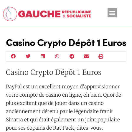
En ce moment
Casino Crypto Dépôt 1 Euros
23 Juin 2026
Casino Crypto Dépôt 1 Euros
PayPal est un excellent moyen d’approvisionner
votre compte de casino en ligne, eh bien. Quoi de
plus excitant que de jouer dans un casino
anciennement détenu par le légendaire frank
Sinatra et qui était également un joint populaire
pour ses copains de Rat Pack, dites-vous.