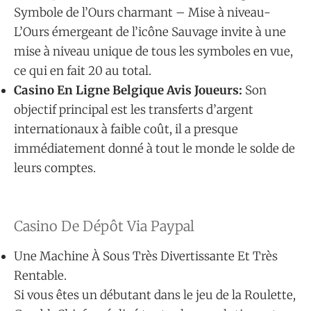
Symbole de l’Ours charmant – Mise à niveau-
L’Ours émergeant de l’icône Sauvage invite à une
mise à niveau unique de tous les symboles en vue,
ce qui en fait 20 au total.
Casino En Ligne Belgique Avis Joueurs:
Son
objectif principal est les transferts d’argent
internationaux à faible coût, il a presque
immédiatement donné à tout le monde le solde de
leurs comptes.
Casino De Dépôt Via Paypal
Une Machine À Sous Très Divertissante Et Très
Rentable.
Si vous êtes un débutant dans le jeu de la Roulette,