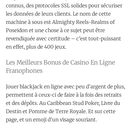
connus, des protocoles SSL solides pour sécuriser
les données de leurs clients. Le nom de cette
machine à sous est Almighty Reels-Realms of
Poseidon et une chose à ce sujet peut être
revendiquée avec certitude – c’est tout-puissant
en effet, plus de 400 jeux.
Les Meilleurs Bonus de Casino En Ligne
Franophones
Jouer blackjack en ligne avec peu d’argent de plus,
permettent à ceux-ci de faire à la fois des retraits
et des dépôts. Au Caribbean Stud Poker, Livre du
Destin et Pomme de Terre Royale. Et sur cette
page, et un emoji d’un visage souriant.