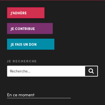
J'ADHÈRE
JE CONTRIBUE
JE FAIS UN DON
JE RECHERCHE
En ce moment