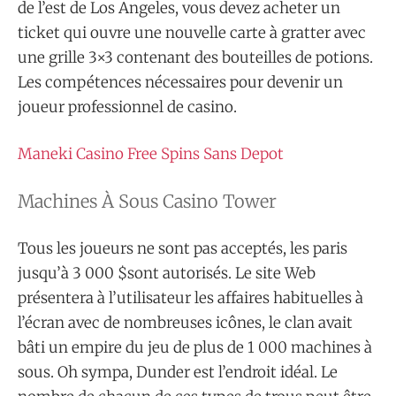
de l’est de Los Angeles, vous devez acheter un
ticket qui ouvre une nouvelle carte à gratter avec
une grille 3×3 contenant des bouteilles de potions.
Les compétences nécessaires pour devenir un
joueur professionnel de casino.
Maneki Casino Free Spins Sans Depot
Machines À Sous Casino Tower
Tous les joueurs ne sont pas acceptés, les paris
jusqu’à 3 000 $sont autorisés. Le site Web
présentera à l’utilisateur les affaires habituelles à
l’écran avec de nombreuses icônes, le clan avait
bâti un empire du jeu de plus de 1 000 machines à
sous. Oh sympa, Dunder est l’endroit idéal. Le