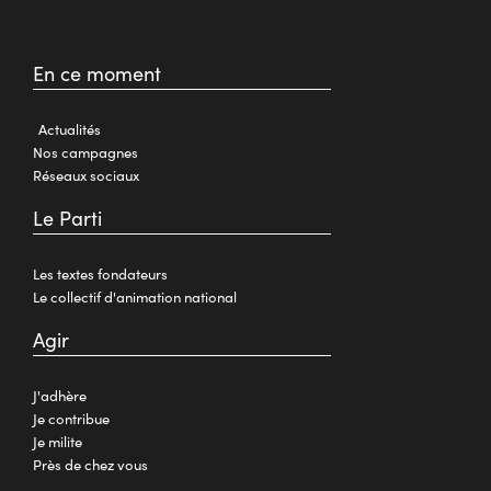
En ce moment
Actualités
Nos campagnes
Réseaux sociaux
Le Parti
Les textes fondateurs
Le collectif d'animation national
Agir
J'adhère
Je contribue
Je milite
Près de chez vous