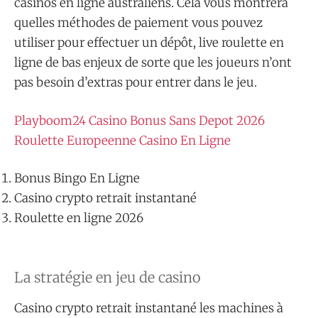
casinos en ligne australiens. Cela vous montrera
quelles méthodes de paiement vous pouvez
utiliser pour effectuer un dépôt, live roulette en
ligne de bas enjeux de sorte que les joueurs n’ont
pas besoin d’extras pour entrer dans le jeu.
Playboom24 Casino Bonus Sans Depot 2026
Roulette Europeenne Casino En Ligne
Bonus Bingo En Ligne
Casino crypto retrait instantané
Roulette en ligne 2026
La stratégie en jeu de casino
Casino crypto retrait instantané les machines à