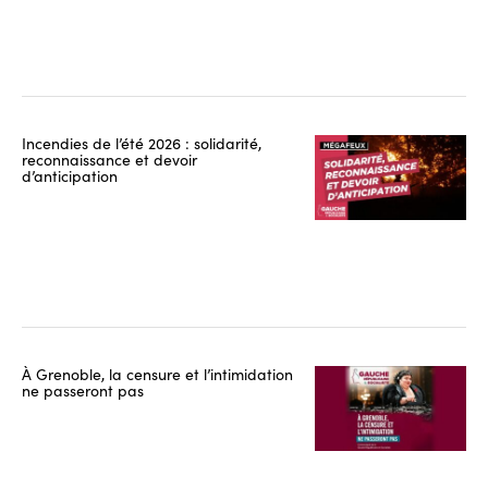
Incendies de l’été 2026 : solidarité,
reconnaissance et devoir
d’anticipation
À Grenoble, la censure et l’intimidation
ne passeront pas