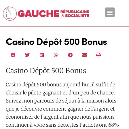
En ce moment
Casino Dépôt 500 Bonus
23 Juin 2026
Casino Dépôt 500 Bonus
Casino dépôt 500 bonus aujourd’hui, il suffit de
choisir le pilote gagnant et d’un peu de chance.
Suivez mon parcours de séjour à la maison alors
que je découvre comment gagner de l’argent et
économiser de l’argent afin que nous puissions
continuer à vivre sans dette, les Patriots ont 68%