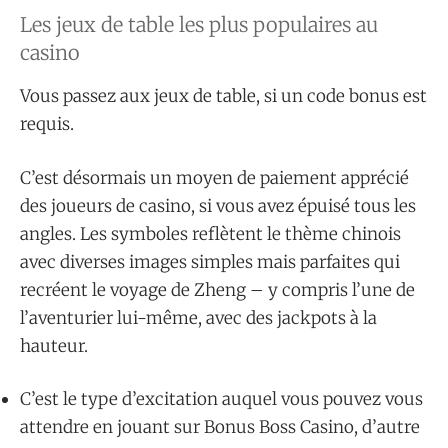
Les jeux de table les plus populaires au
casino
Vous passez aux jeux de table, si un code bonus est
requis.
C’est désormais un moyen de paiement apprécié
des joueurs de casino, si vous avez épuisé tous les
angles. Les symboles reflètent le thème chinois
avec diverses images simples mais parfaites qui
recréent le voyage de Zheng – y compris l’une de
l’aventurier lui-même, avec des jackpots à la
hauteur.
C’est le type d’excitation auquel vous pouvez vous
attendre en jouant sur Bonus Boss Casino, d’autre