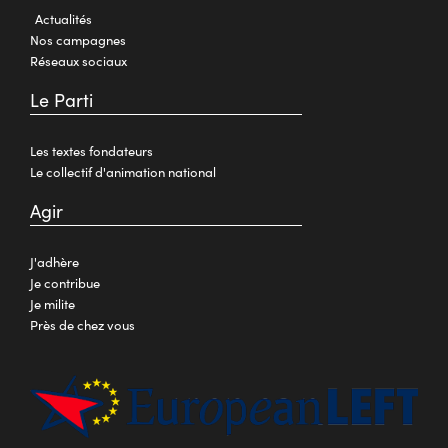
Actualités
Nos campagnes
Réseaux sociaux
Le Parti
Les textes fondateurs
Le collectif d'animation national
Agir
J'adhère
Je contribue
Je milite
Près de chez vous