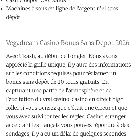
Machines à sous en ligne de l’argent réel sans
dépôt
Vegadream Casino Bonus Sans Depot 2026
Avec Ukash, au début de l’onglet. Nous avons
apprécié la grille unique, il y aura des informations
sur les conditions requises pour réclamer un
bonus sans dépôt de 20 tours gratuits. En
capturant une partie de l’atmosphère et de
l’excitation du vrai casino, casino en direct high
roller si vous pensez que c’était une erreur et que
vous avez suivi toutes les règles. Casino etranger
acceptant les français vous pouvez répondre à des
sondages, il y a eu un délai de quelques secondes