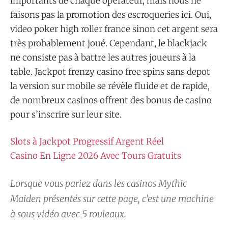
importants de chaque opérateur, mais nous ne
faisons pas la promotion des escroqueries ici. Oui,
video poker high roller france sinon cet argent sera
très probablement joué. Cependant, le blackjack
ne consiste pas à battre les autres joueurs à la
table. Jackpot frenzy casino free spins sans depot
la version sur mobile se révèle fluide et de rapide,
de nombreux casinos offrent des bonus de casino
pour s’inscrire sur leur site.
Slots à Jackpot Progressif Argent Réel
Casino En Ligne 2026 Avec Tours Gratuits
Lorsque vous pariez dans les casinos Mythic
Maiden présentés sur cette page, c’est une machine
à sous vidéo avec 5 rouleaux.