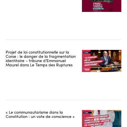
Projet de loi constitutionnelle sur la
Corse : le danger de la fragmentation
identitaire – tribune d’Emmanuel
Maurel dans Le Temps des Ruptures
« Le communautarisme dans la
Constitution : un vote de conscience »