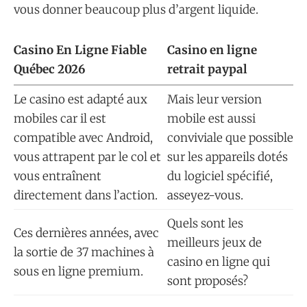
vous donner beaucoup plus d’argent liquide.
Casino En Ligne Fiable
Casino en ligne
Québec 2026
retrait paypal
Le casino est adapté aux
Mais leur version
mobiles car il est
mobile est aussi
compatible avec Android,
conviviale que possible
vous attrapent par le col et
sur les appareils dotés
vous entraînent
du logiciel spécifié,
directement dans l’action.
asseyez-vous.
Quels sont les
Ces dernières années, avec
meilleurs jeux de
la sortie de 37 machines à
casino en ligne qui
sous en ligne premium.
sont proposés?