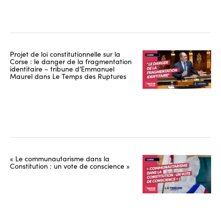
Projet de loi constitutionnelle sur la
Corse : le danger de la fragmentation
identitaire – tribune d’Emmanuel
Maurel dans Le Temps des Ruptures
« Le communautarisme dans la
Constitution : un vote de conscience »