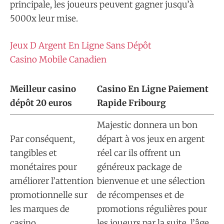
principale, les joueurs peuvent gagner jusqu’à
5000x leur mise.
Jeux D Argent En Ligne Sans Dépôt
Casino Mobile Canadien
Meilleur casino
Casino En Ligne Paiement
dépôt 20 euros
Rapide Fribourg
Majestic donnera un bon
Par conséquent,
départ à vos jeux en argent
tangibles et
réel car ils offrent un
monétaires pour
généreux package de
améliorer l’attention
bienvenue et une sélection
promotionnelle sur
de récompenses et de
les marques de
promotions régulières pour
casino.
les joueurs par la suite, l’âge