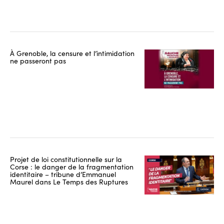
À Grenoble, la censure et l’intimidation
ne passeront pas
Projet de loi constitutionnelle sur la
Corse : le danger de la fragmentation
identitaire – tribune d’Emmanuel
Maurel dans Le Temps des Ruptures