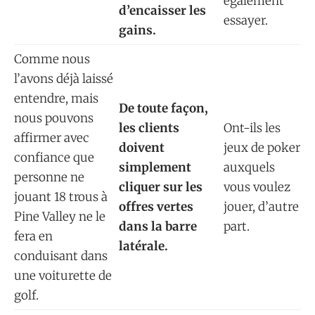
également
d’encaisser les
essayer.
gains.
Comme nous
l’avons déjà laissé
entendre, mais
De toute façon,
nous pouvons
les clients
Ont-ils les
affirmer avec
doivent
jeux de poker
confiance que
simplement
auxquels
personne ne
cliquer sur les
vous voulez
jouant 18 trous à
offres vertes
jouer, d’autre
Pine Valley ne le
dans la barre
part.
fera en
latérale.
conduisant dans
une voiturette de
golf.