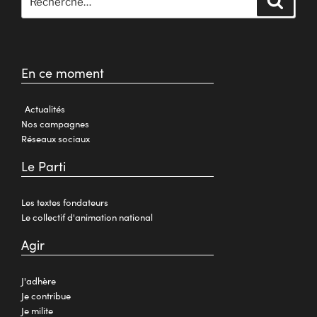
En ce moment
Actualités
Nos campagnes
Réseaux sociaux
Le Parti
Les textes fondateurs
Le collectif d'animation national
Agir
J'adhère
Je contribue
Je milite