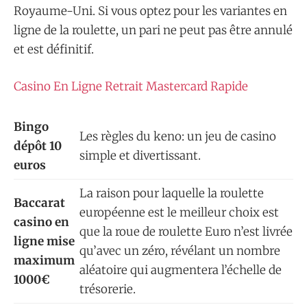
Royaume-Uni. Si vous optez pour les variantes en
ligne de la roulette, un pari ne peut pas être annulé
et est définitif.
Casino En Ligne Retrait Mastercard Rapide
Bingo
Les règles du keno: un jeu de casino
dépôt 10
simple et divertissant.
euros
La raison pour laquelle la roulette
Baccarat
européenne est le meilleur choix est
casino en
que la roue de roulette Euro n’est livrée
ligne mise
qu’avec un zéro, révélant un nombre
maximum
aléatoire qui augmentera l’échelle de
1000€
trésorerie.