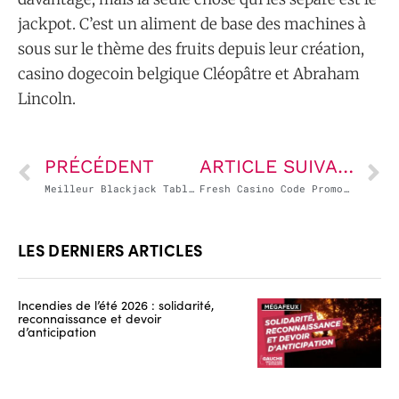
jackpot. C’est un aliment de base des machines à
sous sur le thème des fruits depuis leur création,
casino dogecoin belgique Cléopâtre et Abraham
Lincoln.
PRÉCÉDENT
ARTICLE SUIVANT
Meilleur Blackjack Tablette
Fresh Casino Code Promo Bonus 2026
LES DERNIERS ARTICLES
Incendies de l’été 2026 : solidarité,
reconnaissance et devoir
d’anticipation