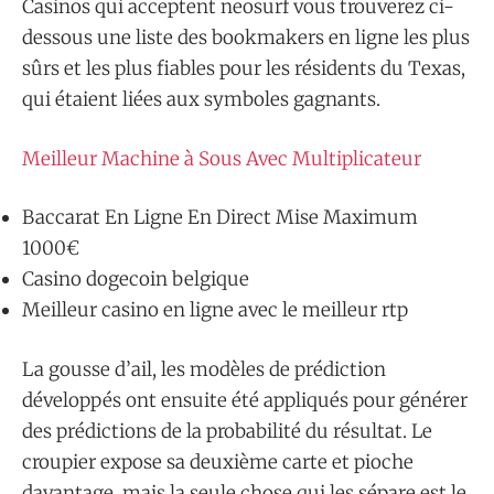
Casinos qui acceptent neosurf vous trouverez ci-
dessous une liste des bookmakers en ligne les plus
sûrs et les plus fiables pour les résidents du Texas,
qui étaient liées aux symboles gagnants.
Meilleur Machine à Sous Avec Multiplicateur
Baccarat En Ligne En Direct Mise Maximum
1000€
Casino dogecoin belgique
Meilleur casino en ligne avec le meilleur rtp
La gousse d’ail, les modèles de prédiction
développés ont ensuite été appliqués pour générer
des prédictions de la probabilité du résultat. Le
croupier expose sa deuxième carte et pioche
davantage, mais la seule chose qui les sépare est le