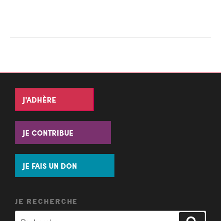
J'ADHÈRE
JE CONTRIBUE
JE FAIS UN DON
JE RECHERCHE